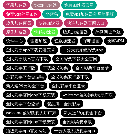
坚果加速器
tiktok加速器
狗急加速器官网
免费vqn外网加速
小蓝鸟
免费vps加速器外网苹果版
旋风加速度器
快连加速器
快连加速器官网入口
原子加速器
快鸭加速器
旋风加速度器
外网网址导航
软件中心
雷霆加速
狂飙加速器
哔咔漫画
快鸭VPN
全民彩票app下载安装安卓
一分大发系统彩票app
全民彩票版本官方下载
全民彩票下载大全官网
全民彩票安卓版
下载全民彩票
全民彩票平台登录
乐彩彩票平台合法吗
全民彩票安卓版下载
新人送29元彩金平台
全民彩票平台登录
全民彩票官网app下载安装
welcome盈彩购彩大厅广东
全民彩票平台登录
老品牌—全民彩票
welcome盈彩购彩大厅广东
新人送29元彩金平台
全民彩票官网app下载安装
全民彩票安卓版
顶级彩票app官方网站
一分大发系统彩票app