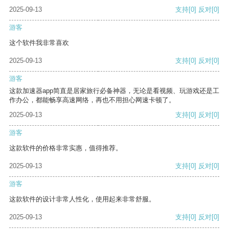
2025-09-13
支持
[0]
反对
[0]
游客
这个软件我非常喜欢
2025-09-13
支持
[0]
反对
[0]
游客
这款加速器app简直是居家旅行必备神器，无论是看视频、玩游戏还是工
作办公，都能畅享高速网络，再也不用担心网速卡顿了。
2025-09-13
支持
[0]
反对
[0]
游客
这款软件的价格非常实惠，值得推荐。
2025-09-13
支持
[0]
反对
[0]
游客
这款软件的设计非常人性化，使用起来非常舒服。
2025-09-13
支持
[0]
反对
[0]