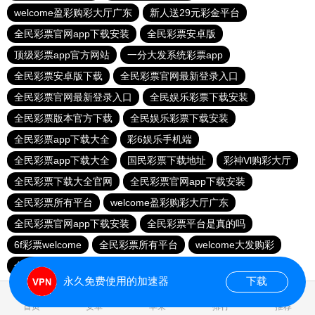
welcome盈彩购彩大厅广东
新人送29元彩金平台
全民彩票官网app下载安装
全民彩票安卓版
顶级彩票app官方网站
一分大发系统彩票app
全民彩票安卓版下载
全民彩票官网最新登录入口
全民彩票官网最新登录入口
全民娱乐彩票下载安装
全民彩票版本官方下载
全民娱乐彩票下载安装
全民彩票app下载大全
彩6娱乐手机端
全民彩票app下载大全
国民彩票下载地址
彩神Vl购彩大厅
全民彩票下载大全官网
全民彩票官网app下载安装
全民彩票所有平台
welcome盈彩购彩大厅广东
全民彩票官网app下载安装
全民彩票平台是真的吗
6f彩票welcome
全民彩票所有平台
welcome大发购彩
全民彩票所有平台
永久免费使用的加速器
下载
0.023667s
首页
安卓
苹果
排行
推荐