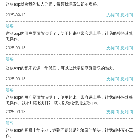
这款app就像我的私人导师，带领我探索知识的奥秘。
2025-09-13
支持
[0]
反对
[0]
游客
这款app的用户界面简洁明了，使用起来非常容易上手，让我能够快速熟
悉操作。
2025-09-13
支持
[0]
反对
[0]
游客
这款app的音乐资源非常优质，可以让我尽情享受音乐的魅力。
2025-09-13
支持
[0]
反对
[0]
游客
这款app的用户界面简洁明了，使用起来非常容易上手，让我能够快速熟
悉操作。我不用看说明书，就可以轻松使用这款app。
2025-09-13
支持
[0]
反对
[0]
游客
这款app的客服非常专业，遇到问题总是能够及时解决，让我能够安心工
作。