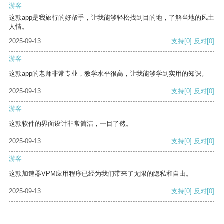
游客
这款app是我旅行的好帮手，让我能够轻松找到目的地，了解当地的风土
人情。
2025-09-13
支持
[0]
反对
[0]
游客
这款app的老师非常专业，教学水平很高，让我能够学到实用的知识。
2025-09-13
支持
[0]
反对
[0]
游客
这款软件的界面设计非常简洁，一目了然。
2025-09-13
支持
[0]
反对
[0]
游客
这款加速器VPM应用程序已经为我们带来了无限的隐私和自由。
2025-09-13
支持
[0]
反对
[0]