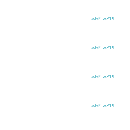
支持
[0]
反对
[0]
支持
[0]
反对
[0]
支持
[0]
反对
[0]
支持
[0]
反对
[0]