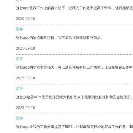
这款app是我工作上的得力助手，让我的工作效率提高了50%，让我能够
2025-09-18
游客
这款app的物流非常快捷，我下单后很快就能收到商品。
2025-09-18
游客
这款app的功能非常强大，可以满足我所有的工作需求，让我能够在工作
2025-09-18
游客
这款加速器VPM应用程序已经为我们带来了无限的隐私保护和安全性保护
2025-09-18
游客
这款app让我的工作效率提高了50%，让我能够更轻松地完成工作任务。