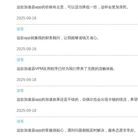
这款加速器app的价格有点贵，可以适当降低一些，这样会更加亲民。
2025-09-18
游客
这款app就像我的财务顾问，让我能够省钱又省心。
2025-09-18
游客
这款加速器VPM应用程序已经为我们带来了无限的流畅体验。
2025-09-18
游客
这款加速器app的加速效果还是不错的，但偶尔也会出现卡顿的情况，希
2025-09-18
游客
这款加速器app的客服很贴心，遇到问题都能及时解决，服务态度非常好。