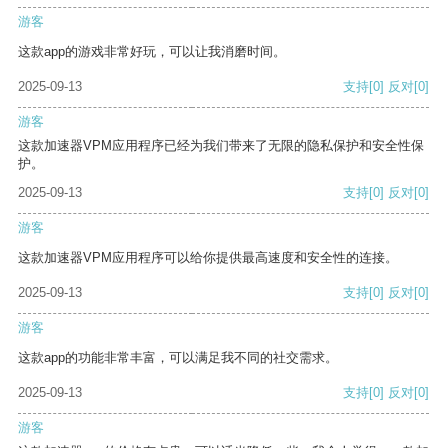
游客
这款app的游戏非常好玩，可以让我消磨时间。
2025-09-13
支持
[0]
反对
[0]
游客
这款加速器VPM应用程序已经为我们带来了无限的隐私保护和安全性保
护。
2025-09-13
支持
[0]
反对
[0]
游客
这款加速器VPM应用程序可以给你提供最高速度和安全性的连接。
2025-09-13
支持
[0]
反对
[0]
游客
这款app的功能非常丰富，可以满足我不同的社交需求。
2025-09-13
支持
[0]
反对
[0]
游客