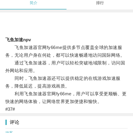
简介
排行
飞鱼加速npv
飞鱼加速器官网fy66me提供多节点覆盖全球的加速服
务，无论用户身在何处，都可以快速畅通地访问国际网络。
通过飞鱼加速器，用户可以轻松突破地域限制，访问国
外网站和应用。
同时，飞鱼加速器还可以提供稳定的在线游戏加速服
务，降低延迟，提高游戏画质。
利用飞鱼加速器官网fy66me，用户可以享受更顺畅、更
快速的网络体验，让网络世界更加便捷和愉快。
#37#
评论
游客