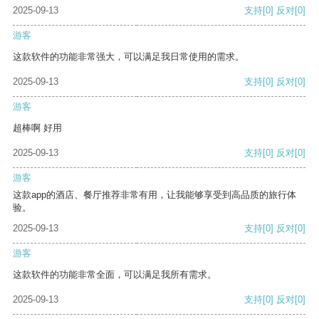
2025-09-13
支持
[0]
反对
[0]
游客
这款软件的功能非常强大，可以满足我日常使用的需求。
2025-09-13
支持
[0]
反对
[0]
游客
超棒啊 好用
2025-09-13
支持
[0]
反对
[0]
游客
这款app的酒店、餐厅推荐非常有用，让我能够享受到高品质的旅行体
验。
2025-09-13
支持
[0]
反对
[0]
游客
这款软件的功能非常全面，可以满足我所有需求。
2025-09-13
支持
[0]
反对
[0]