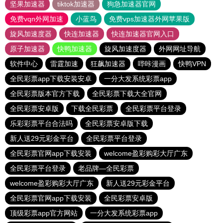
坚果加速器
tiktok加速器
狗急加速器官网
免费vqn外网加速
小蓝鸟
免费vps加速器外网苹果版
旋风加速度器
快连加速器
快连加速器官网入口
原子加速器
快鸭加速器
旋风加速度器
外网网址导航
软件中心
雷霆加速
狂飙加速器
哔咔漫画
快鸭VPN
全民彩票app下载安装安卓
一分大发系统彩票app
全民彩票版本官方下载
全民彩票下载大全官网
全民彩票安卓版
下载全民彩票
全民彩票平台登录
乐彩彩票平台合法吗
全民彩票安卓版下载
新人送29元彩金平台
全民彩票平台登录
全民彩票官网app下载安装
welcome盈彩购彩大厅广东
全民彩票平台登录
老品牌—全民彩票
welcome盈彩购彩大厅广东
新人送29元彩金平台
全民彩票官网app下载安装
全民彩票安卓版
顶级彩票app官方网站
一分大发系统彩票app