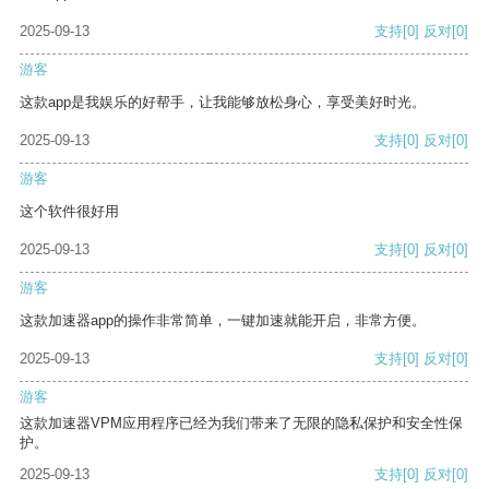
2025-09-13
支持
[0]
反对
[0]
游客
这款app是我娱乐的好帮手，让我能够放松身心，享受美好时光。
2025-09-13
支持
[0]
反对
[0]
游客
这个软件很好用
2025-09-13
支持
[0]
反对
[0]
游客
这款加速器app的操作非常简单，一键加速就能开启，非常方便。
2025-09-13
支持
[0]
反对
[0]
游客
这款加速器VPM应用程序已经为我们带来了无限的隐私保护和安全性保
护。
2025-09-13
支持
[0]
反对
[0]