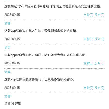
这款加速器VPM应用程序可以给你提供全球覆盖和最高安全性的连接。
2025-09-15
支持
[0]
反对
[0]
游客
这款app就像我的私人导师，带领我探索知识的奥秘。
2025-09-15
支持
[0]
反对
[0]
游客
这款app就像我的私人助理，随时随地为我的办公提供帮助。
2025-09-15
支持
[0]
反对
[0]
游客
这款app就像我的财务顾问，让我能够省钱又省心。
2025-09-15
支持
[0]
反对
[0]
游客
超棒啊 好用