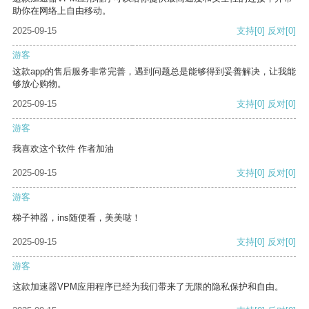
助你在网络上自由移动。
2025-09-15
支持
[0]
反对
[0]
游客
这款app的售后服务非常完善，遇到问题总是能够得到妥善解决，让我能
够放心购物。
2025-09-15
支持
[0]
反对
[0]
游客
我喜欢这个软件 作者加油
2025-09-15
支持
[0]
反对
[0]
游客
梯子神器，ins随便看，美美哒！
2025-09-15
支持
[0]
反对
[0]
游客
这款加速器VPM应用程序已经为我们带来了无限的隐私保护和自由。