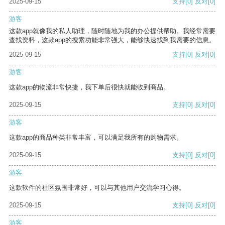
2025-09-15
支持
[0]
反对
[0]
游客
这款app就像我的私人助理，随时随地为我的办公提供帮助。我经常需要
查找资料，这款app的搜索功能非常强大，能够快速找到我需要的信息。
2025-09-15
支持
[0]
反对
[0]
游客
这款app的物流非常快捷，我下单后很快就能收到商品。
2025-09-15
支持
[0]
反对
[0]
游客
这款app的商品种类非常丰富，可以满足我所有的购物需求。
2025-09-15
支持
[0]
反对
[0]
游客
这款软件的社区氛围非常好，可以与其他用户交流学习心得。
2025-09-15
支持
[0]
反对
[0]
游客