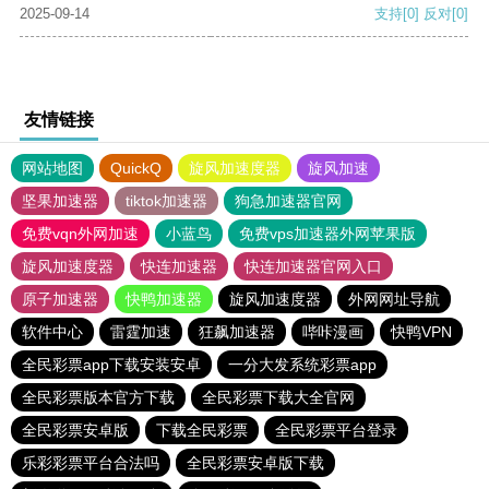
2025-09-14
支持
[0]
反对
[0]
友情链接
网站地图
QuickQ
旋风加速度器
旋风加速
坚果加速器
tiktok加速器
狗急加速器官网
免费vqn外网加速
小蓝鸟
免费vps加速器外网苹果版
旋风加速度器
快连加速器
快连加速器官网入口
原子加速器
快鸭加速器
旋风加速度器
外网网址导航
软件中心
雷霆加速
狂飙加速器
哔咔漫画
快鸭VPN
全民彩票app下载安装安卓
一分大发系统彩票app
全民彩票版本官方下载
全民彩票下载大全官网
全民彩票安卓版
下载全民彩票
全民彩票平台登录
乐彩彩票平台合法吗
全民彩票安卓版下载