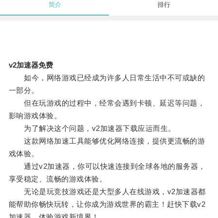
简介
排行
v2加速器免费
如今，网络游戏已经成为许多人日常生活中不可或缺的
一部分。
但在玩游戏的过程中，经常会遇到卡顿、延迟等问题，
影响游戏体验。
为了解决这个问题，v2加速器下载应运而生。
这款网络加速工具能够优化网络连接，提供更流畅的游
戏体验。
通过v2加速器，你可以快速连接到全球各地的服务器，
享受稳定、流畅的游戏体验。
无论是玩竞技游戏还是大型多人在线游戏，v2加速器都
能帮助你畅快玩转，让你成为游戏世界的霸主！赶快下载v2
加速器，体验游戏新境界！。