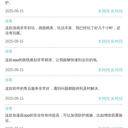
护。
2025-09-15
支持
[0]
反对
[0]
游客
这款游戏非常好玩，画面精美，玩法丰富。我已经玩了好几个小时，还
没有玩腻。
2025-09-15
支持
[0]
反对
[0]
游客
这款app的路线规划非常精准，让我能够快速到达目的地。
2025-09-15
支持
[0]
反对
[0]
游客
这款软件的售后服务非常好，遇到问题都能得到及时解决。
2025-09-15
支持
[0]
反对
[0]
游客
这款加速器app的安全性有待提高，可以加强防护措施，比如增加双重验
证。