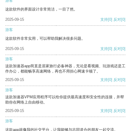
游客
这款软件的界面设计非常简洁，一目了然。
2025-09-15
支持
[0]
反对
[0]
游客
这款软件非常实用，可以帮助我解决很多问题。
2025-09-15
支持
[0]
反对
[0]
游客
这款加速器app简直是居家旅行必备神器，无论是看视频、玩游戏还是工
作办公，都能畅享高速网络，再也不用担心网速卡顿了。
2025-09-15
支持
[0]
反对
[0]
游客
这款加速器VPM应用程序可以给你提供最高速度和安全性的连接，并帮
助你在网络上自由移动。
2025-09-15
支持
[0]
反对
[0]
游客
这款app就像我的社交平台，让我能够与志同道合的朋友一起交流。