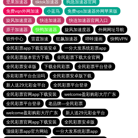
坚果加速器
tiktok加速器
狗急加速器官网
免费vqn外网加速
小蓝鸟
免费vps加速器外网苹果版
旋风加速度器
快连加速器
快连加速器官网入口
原子加速器
快鸭加速器
旋风加速度器
外网网址导航
软件中心
雷霆加速
狂飙加速器
哔咔漫画
快鸭VPN
全民彩票app下载安装安卓
一分大发系统彩票app
全民彩票版本官方下载
全民彩票下载大全官网
全民彩票安卓版
下载全民彩票
全民彩票平台登录
乐彩彩票平台合法吗
全民彩票安卓版下载
新人送29元彩金平台
全民彩票平台登录
全民彩票官网app下载安装
welcome盈彩购彩大厅广东
全民彩票平台登录
老品牌—全民彩票
welcome盈彩购彩大厅广东
新人送29元彩金平台
全民彩票官网app下载安装
全民彩票安卓版
顶级彩票app官方网站
一分大发系统彩票app