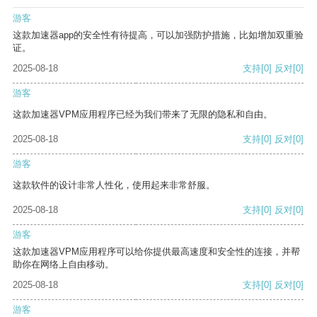
游客
这款加速器app的安全性有待提高，可以加强防护措施，比如增加双重验
证。
2025-08-18
支持
[0]
反对
[0]
游客
这款加速器VPM应用程序已经为我们带来了无限的隐私和自由。
2025-08-18
支持
[0]
反对
[0]
游客
这款软件的设计非常人性化，使用起来非常舒服。
2025-08-18
支持
[0]
反对
[0]
游客
这款加速器VPM应用程序可以给你提供最高速度和安全性的连接，并帮
助你在网络上自由移动。
2025-08-18
支持
[0]
反对
[0]
游客