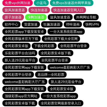
免费vqn外网加速
小蓝鸟
免费vps加速器外网苹果版
旋风加速度器
快连加速器
快连加速器官网入口
原子加速器
快鸭加速器
旋风加速度器
外网网址导航
软件中心
雷霆加速
狂飙加速器
哔咔漫画
快鸭VPN
全民彩票app下载安装安卓
一分大发系统彩票app
全民彩票版本官方下载
全民彩票下载大全官网
全民彩票安卓版
下载全民彩票
全民彩票平台登录
乐彩彩票平台合法吗
全民彩票安卓版下载
新人送29元彩金平台
全民彩票平台登录
全民彩票官网app下载安装
welcome盈彩购彩大厅广东
全民彩票平台登录
老品牌—全民彩票
welcome盈彩购彩大厅广东
新人送29元彩金平台
全民彩票官网app下载安装
全民彩票安卓版
顶级彩票app官方网站
一分大发系统彩票app
全民彩票安卓版下载
全民彩票官网最新登录入口