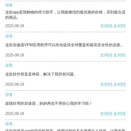
游客
这款app是我购物的得力助手，让我能够找到最优惠的价格，买到最合适
的商品。
2025-08-18
支持
[0]
反对
[0]
游客
这款加速器VPM应用程序可以给你提供全球覆盖和最高安全性的连接。
2025-08-18
支持
[0]
反对
[0]
游客
这款软件简直是神器，解决了我所有问题。
2025-08-18
支持
[0]
反对
[0]
游客
超级好用的加速器，妈妈再也不用担心我的学习啦！
2025-08-18
支持
[0]
反对
[0]
游客
这款加速器app的安全性很高，使用过程中不会泄露个人信息，让我非常