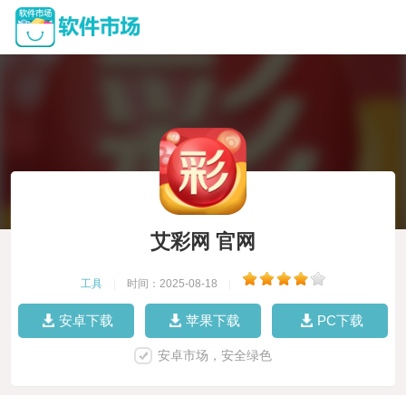
艾彩网 官网
工具
|
时间：2025-08-18
|
安卓下载
苹果下载
PC下载
安卓市场，安全绿色