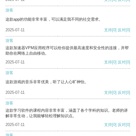
游客
这款app的功能非常丰富，可以满足我不同的社交需求。
2025-07-11
支持
[0]
反对
[0]
游客
这款加速器VPM应用程序可以给你提供最高速度和安全性的连接，并帮
助你在网络上自由移动。
2025-07-11
支持
[0]
反对
[0]
游客
这款游戏的音乐非常优美，听了让人心旷神怡。
2025-07-11
支持
[0]
反对
[0]
游客
这款学习软件的课程内容非常丰富，涵盖了各个学科的知识。老师的讲
解非常生动，让我能够轻松理解知识点。
2025-07-11
支持
[0]
反对
[0]
游客