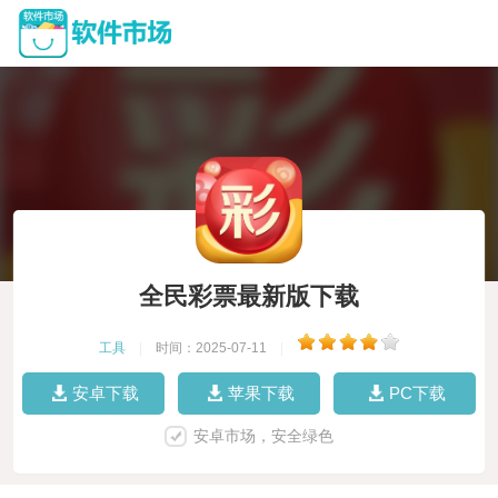
全民彩票最新版下载
工具
|
时间：2025-07-11
|
安卓下载
苹果下载
PC下载
安卓市场，安全绿色