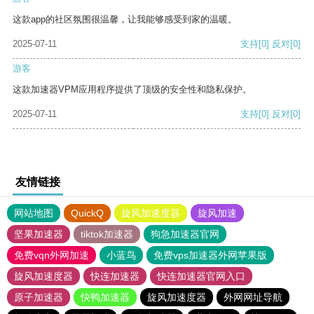
这款app的社区氛围很温馨，让我能够感受到家的温暖。
2025-07-11
支持
[0]
反对
[0]
游客
这款加速器VPM应用程序提供了顶级的安全性和隐私保护。
2025-07-11
支持
[0]
反对
[0]
友情链接
网站地图
QuickQ
旋风加速度器
旋风加速
坚果加速器
tiktok加速器
狗急加速器官网
免费vqn外网加速
小蓝鸟
免费vps加速器外网苹果版
旋风加速度器
快连加速器
快连加速器官网入口
原子加速器
快鸭加速器
旋风加速度器
外网网址导航