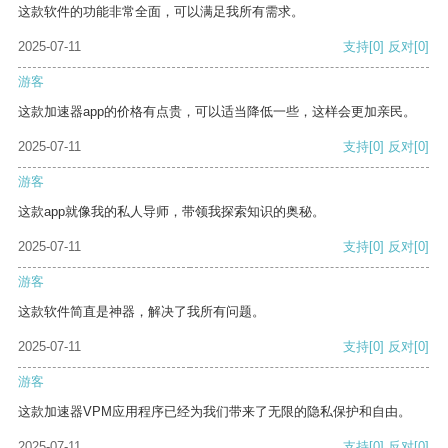
这款软件的功能非常全面，可以满足我所有需求。
2025-07-11
支持
[0]
反对
[0]
游客
这款加速器app的价格有点贵，可以适当降低一些，这样会更加亲民。
2025-07-11
支持
[0]
反对
[0]
游客
这款app就像我的私人导师，带领我探索知识的奥秘。
2025-07-11
支持
[0]
反对
[0]
游客
这款软件简直是神器，解决了我所有问题。
2025-07-11
支持
[0]
反对
[0]
游客
这款加速器VPM应用程序已经为我们带来了无限的隐私保护和自由。
2025-07-11
支持
[0]
反对
[0]