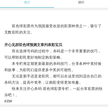
简介
排行
双色球彩票作为我国最受欢迎的彩票种类之一，吸引了
无数彩民的关注。
开心见胆双色球预测文章列表彩宝贝
而在选择号码的过程中，杀码是一个非常重要的技巧，
可以帮助彩民更好地制定购彩策略。
本专栏将定期更新最新的杀码技巧，分享各种中奖经验
和故事，为彩民们提供更多中奖的可能性。
无论是新手还是老彩民，都可以在这里找到适合自己的
杀码方法，提高中奖率，让购彩变得更加有趣。
快来关注开心杀码 双色球彩票专栏，一起分享彩票的快
乐吧！。
#39#