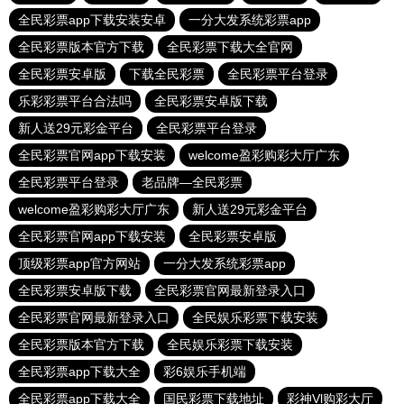
全民彩票app下载安装安卓
一分大发系统彩票app
全民彩票版本官方下载
全民彩票下载大全官网
全民彩票安卓版
下载全民彩票
全民彩票平台登录
乐彩彩票平台合法吗
全民彩票安卓版下载
新人送29元彩金平台
全民彩票平台登录
全民彩票官网app下载安装
welcome盈彩购彩大厅广东
全民彩票平台登录
老品牌—全民彩票
welcome盈彩购彩大厅广东
新人送29元彩金平台
全民彩票官网app下载安装
全民彩票安卓版
顶级彩票app官方网站
一分大发系统彩票app
全民彩票安卓版下载
全民彩票官网最新登录入口
全民彩票官网最新登录入口
全民娱乐彩票下载安装
全民彩票版本官方下载
全民娱乐彩票下载安装
全民彩票app下载大全
彩6娱乐手机端
全民彩票app下载大全
国民彩票下载地址
彩神Vl购彩大厅