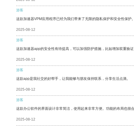
游客
这款加速器VPM应用程序已经为我们带来了无限的隐私保护和安全性保护
2025-08-12
游客
这款加速器app的安全性有待提高，可以加强防护措施，比如增加双重验证
2025-08-12
游客
这款app是我社交的好帮手，让我能够与朋友保持联系，分享生活点滴。
2025-08-12
游客
这款办公软件的界面设计非常简洁，使用起来非常方便。功能的布局也很
2025-08-12