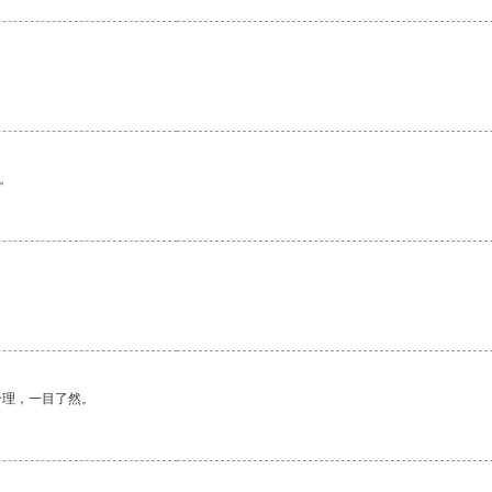
。
。
合理，一目了然。