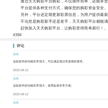
通过天天购彩平台购彩，不仅操作简单，还能享受
平台提供各种支付方式，确保您的购彩资金安全
另外，平台还定期更新彩票信息，为用户提供最新
不论您是购彩新手还是老手，天天购彩平台都能满
赶快加入天天购彩平台，让购彩变得简单易行！
#39#
评论
游客
这款软件的功能非常强大，可以满足我日常使用的需求。
2025-08-12
游客
这款软件的功能非常强大，使用起来非常方便。
2025-08-12
游客