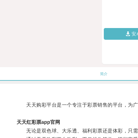
安
简介
天天购彩平台是一个专注于彩票销售的平台，为广
天天红彩票app官网
无论是双色球、大乐透、福利彩票还是体彩，只需在