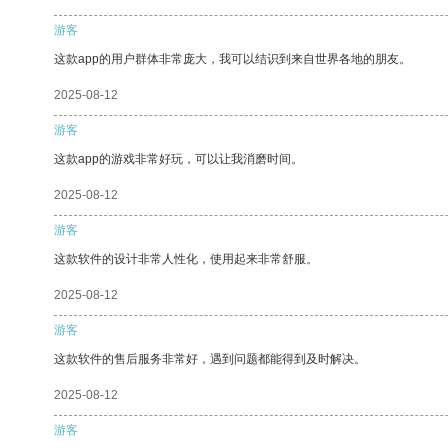
游客
这款app的用户群体非常庞大，我可以结识到来自世界各地的朋友。
2025-08-12
游客
这款app的游戏非常好玩，可以让我消磨时间。
2025-08-12
游客
这款软件的设计非常人性化，使用起来非常舒服。
2025-08-12
游客
这款软件的售后服务非常好，遇到问题都能得到及时解决。
2025-08-12
游客