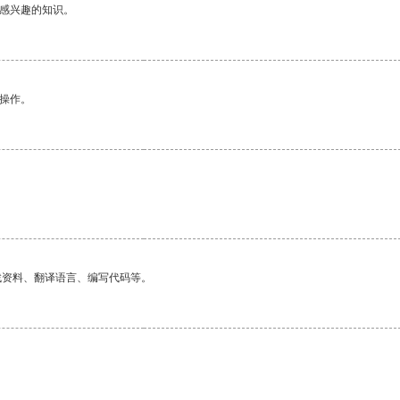
己感兴趣的知识。
悉操作。
找资料、翻译语言、编写代码等。