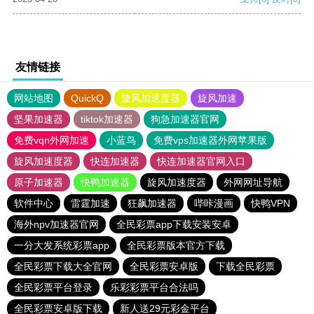
友情链接
网站地图
QuickQ
旋风加速度器
旋风加速
坚果加速器
tiktok加速器
狗急加速器官网
免费vqn外网加速
小蓝鸟
免费vps加速器外网苹果版
旋风加速度器
快连加速器
快连加速器官网入口
原子加速器
快鸭加速器
旋风加速度器
外网网址导航
软件中心
雷霆加速
狂飙加速器
哔咔漫画
快鸭VPN
海外npv加速器官网
全民彩票app下载安装安卓
一分大发系统彩票app
全民彩票版本官方下载
全民彩票下载大全官网
全民彩票安卓版
下载全民彩票
全民彩票平台登录
乐彩彩票平台合法吗
全民彩票安卓版下载
新人送29元彩金平台