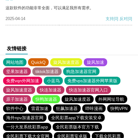
这款软件的功能非常全面，可以满足我所有需求。
2025-04-14
支持
[0]
反对
[0]
友情链接
网站地图
QuickQ
旋风加速度器
旋风加速
坚果加速器
tiktok加速器
狗急加速器官网
免费vqn外网加速
小蓝鸟
免费vps加速器外网苹果版
旋风加速度器
快连加速器
快连加速器官网入口
原子加速器
快鸭加速器
旋风加速度器
外网网址导航
软件中心
雷霆加速
狂飙加速器
哔咔漫画
快鸭VPN
海外npv加速器官网
全民彩票app下载安装安卓
一分大发系统彩票app
全民彩票版本官方下载
全民彩票下载大全官网
全民彩票安卓版
下载全民彩票