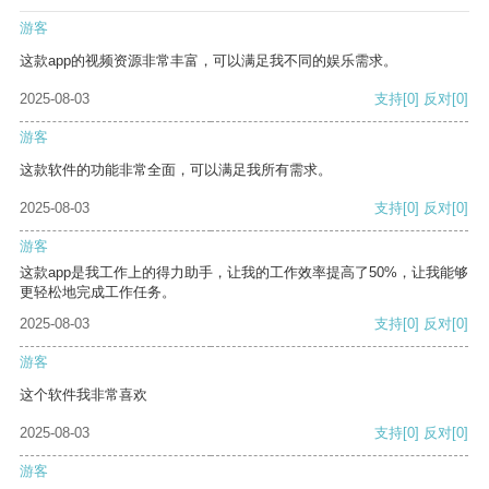
游客
这款app的视频资源非常丰富，可以满足我不同的娱乐需求。
2025-08-03
支持
[0]
反对
[0]
游客
这款软件的功能非常全面，可以满足我所有需求。
2025-08-03
支持
[0]
反对
[0]
游客
这款app是我工作上的得力助手，让我的工作效率提高了50%，让我能够
更轻松地完成工作任务。
2025-08-03
支持
[0]
反对
[0]
游客
这个软件我非常喜欢
2025-08-03
支持
[0]
反对
[0]
游客