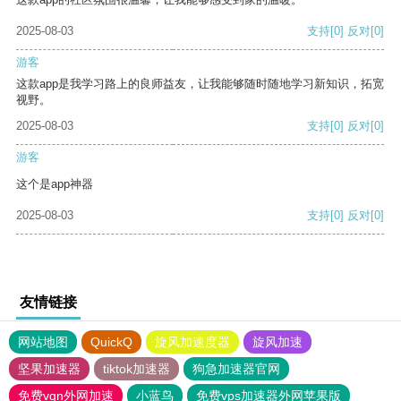
2025-08-03
支持
[0]
反对
[0]
游客
这款app是我学习路上的良师益友，让我能够随时随地学习新知识，拓宽
视野。
2025-08-03
支持
[0]
反对
[0]
游客
这个是app神器
2025-08-03
支持
[0]
反对
[0]
友情链接
网站地图
QuickQ
旋风加速度器
旋风加速
坚果加速器
tiktok加速器
狗急加速器官网
免费vqn外网加速
小蓝鸟
免费vps加速器外网苹果版