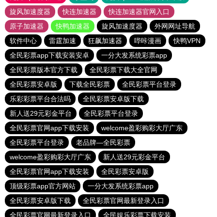
旋风加速度器
快连加速器
快连加速器官网入口
原子加速器
快鸭加速器
旋风加速度器
外网网址导航
软件中心
雷霆加速
狂飙加速器
哔咔漫画
快鸭VPN
全民彩票app下载安装安卓
一分大发系统彩票app
全民彩票版本官方下载
全民彩票下载大全官网
全民彩票安卓版
下载全民彩票
全民彩票平台登录
乐彩彩票平台合法吗
全民彩票安卓版下载
新人送29元彩金平台
全民彩票平台登录
全民彩票官网app下载安装
welcome盈彩购彩大厅广东
全民彩票平台登录
老品牌—全民彩票
welcome盈彩购彩大厅广东
新人送29元彩金平台
全民彩票官网app下载安装
全民彩票安卓版
顶级彩票app官方网站
一分大发系统彩票app
全民彩票安卓版下载
全民彩票官网最新登录入口
全民彩票官网最新登录入口
全民娱乐彩票下载安装