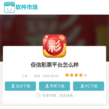
佰信彩票平台怎么样
工具
|
时间：2025-08-03
|
安卓下载
苹果下载
PC下载
安卓市场，安全绿色