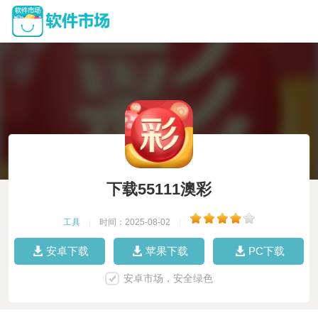
下载55111澳彩
工具
|
时间：2025-08-02
|
安卓下载
苹果下载
PC下载
安卓市场，安全绿色