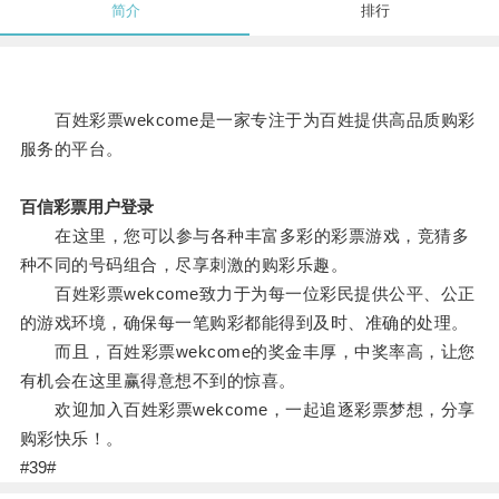
简介
排行
百姓彩票wekcome是一家专注于为百姓提供高品质购彩
服务的平台。
百信彩票用户登录
在这里，您可以参与各种丰富多彩的彩票游戏，竞猜多
种不同的号码组合，尽享刺激的购彩乐趣。
百姓彩票wekcome致力于为每一位彩民提供公平、公正
的游戏环境，确保每一笔购彩都能得到及时、准确的处理。
而且，百姓彩票wekcome的奖金丰厚，中奖率高，让您
有机会在这里赢得意想不到的惊喜。
欢迎加入百姓彩票wekcome，一起追逐彩票梦想，分享
购彩快乐！。
#39#