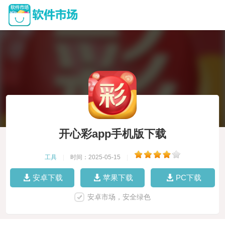
开心彩app手机版下载
工具
|
时间：2025-05-15
|
安卓下载
苹果下载
PC下载
安卓市场，安全绿色