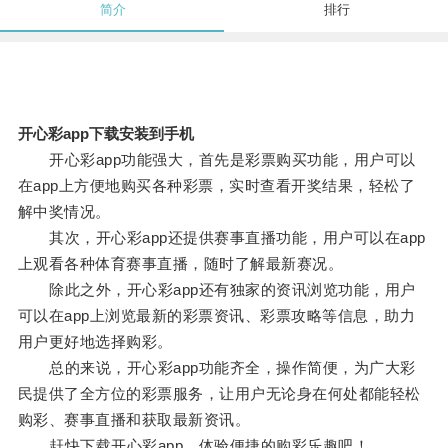
简介
排行
开心彩app下载安装到手机
开心彩app功能强大，首先是彩票购买功能，用户可以
在app上方便地购买各种彩票，实时查看开奖结果，轻松了
解中奖情况。
其次，开心彩app还提供赛事直播功能，用户可以在app
上观看各种体育赛事直播，随时了解最新赛况。
除此之外，开心彩app还有独家的资讯浏览功能，用户
可以在app上浏览最新的彩票资讯、彩票攻略等信息，助力
用户更好地选择购彩。
总的来说，开心彩app功能齐全，操作简便，为广大彩
民提供了全方位的彩票服务，让用户无论身在何处都能轻松
购彩、赛事直播和获取最新资讯。
赶快下载开心彩app，体验便捷的购彩乐趣吧！。