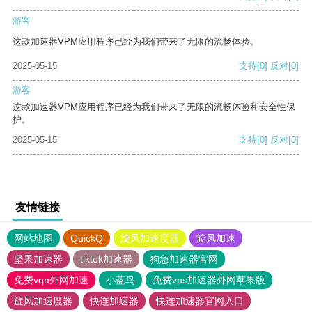
游客
这款加速器VPM应用程序已经为我们带来了无限的流畅体验。
2025-05-15
支持
[0]
反对
[0]
游客
这款加速器VPM应用程序已经为我们带来了无限的流畅体验和安全性保
护。
2025-05-15
支持
[0]
反对
[0]
友情链接
网站地图
QuickQ
旋风加速度器
旋风加速
坚果加速器
tiktok加速器
狗急加速器官网
免费vqn外网加速
小蓝鸟
免费vps加速器外网苹果版
旋风加速度器
快连加速器
快连加速器官网入口