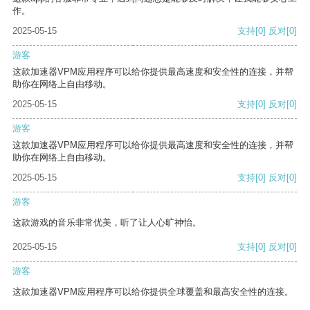
作。
2025-05-15
支持
[0]
反对
[0]
游客
这款加速器VPM应用程序可以给你提供最高速度和安全性的连接，并帮
助你在网络上自由移动。
2025-05-15
支持
[0]
反对
[0]
游客
这款加速器VPM应用程序可以给你提供最高速度和安全性的连接，并帮
助你在网络上自由移动。
2025-05-15
支持
[0]
反对
[0]
游客
这款游戏的音乐非常优美，听了让人心旷神怡。
2025-05-15
支持
[0]
反对
[0]
游客
这款加速器VPM应用程序可以给你提供全球覆盖和最高安全性的连接。