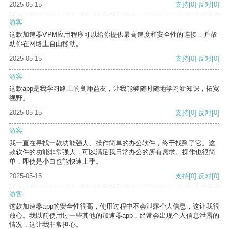
2025-05-15
支持
[0]
反对
[0]
游客
这款加速器VPM应用程序可以给你提供最高速度和安全性的连接，并帮
助你在网络上自由移动。
2025-05-15
支持
[0]
反对
[0]
游客
这款app是我学习路上的良师益友，让我能够随时随地学习新知识，拓宽
视野。
2025-05-15
支持
[0]
反对
[0]
游客
我一直在寻找一款功能强大、操作简单的办公软件，终于找到了它。这
款软件的功能非常强大，可以满足我日常办公的所有需求。操作也很简
单，即使是小白也能快速上手。
2025-05-15
支持
[0]
反对
[0]
游客
这款加速器app的安全性很高，使用过程中不会泄露个人信息，这让我很
放心。我以前使用过一些其他的加速器app，经常会出现个人信息泄露的
情况，这让我非常担心。