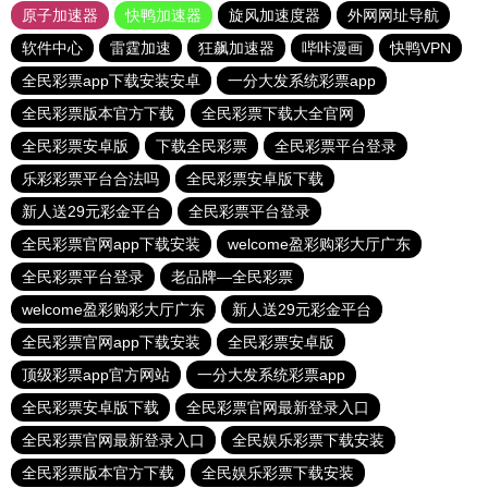
原子加速器
快鸭加速器
旋风加速度器
外网网址导航
软件中心
雷霆加速
狂飙加速器
哔咔漫画
快鸭VPN
全民彩票app下载安装安卓
一分大发系统彩票app
全民彩票版本官方下载
全民彩票下载大全官网
全民彩票安卓版
下载全民彩票
全民彩票平台登录
乐彩彩票平台合法吗
全民彩票安卓版下载
新人送29元彩金平台
全民彩票平台登录
全民彩票官网app下载安装
welcome盈彩购彩大厅广东
全民彩票平台登录
老品牌—全民彩票
welcome盈彩购彩大厅广东
新人送29元彩金平台
全民彩票官网app下载安装
全民彩票安卓版
顶级彩票app官方网站
一分大发系统彩票app
全民彩票安卓版下载
全民彩票官网最新登录入口
全民彩票官网最新登录入口
全民娱乐彩票下载安装
全民彩票版本官方下载
全民娱乐彩票下载安装