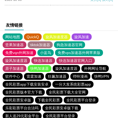
友情链接
网站地图
QuickQ
旋风加速度器
旋风加速
坚果加速器
tiktok加速器
狗急加速器官网
免费vqn外网加速
小蓝鸟
免费vps加速器外网苹果版
旋风加速度器
快连加速器
快连加速器官网入口
原子加速器
快鸭加速器
旋风加速度器
外网网址导航
软件中心
雷霆加速
狂飙加速器
哔咔漫画
快鸭VPN
全民彩票app下载安装安卓
一分大发系统彩票app
全民彩票版本官方下载
全民彩票下载大全官网
全民彩票安卓版
下载全民彩票
全民彩票平台登录
乐彩彩票平台合法吗
全民彩票安卓版下载
新人送29元彩金平台
全民彩票平台登录