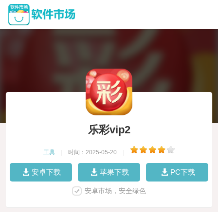
乐彩vip2
工具
|
时间：2025-05-20
|
安卓下载
苹果下载
PC下载
安卓市场，安全绿色