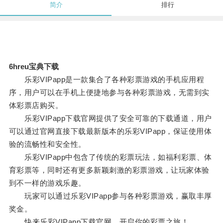
简介
排行
6hreu宝典下载
乐彩VIPapp是一款集合了各种彩票游戏的手机应用程
序，用户可以在手机上便捷地参与各种彩票游戏，无需到实
体彩票店购买。
乐彩VIPapp下载官网提供了安全可靠的下载通道，用户
可以通过官网直接下载最新版本的乐彩VIPapp，保证使用体
验的流畅性和安全性。
乐彩VIPapp中包含了传统的彩票玩法，如福利彩票、体
育彩票等，同时还有更多新颖刺激的彩票游戏，让玩家体验
到不一样的游戏乐趣。
玩家可以通过乐彩VIPapp参与各种彩票游戏，赢取丰厚
奖金。
快来乐彩VIPapp下载官网，开启你的彩票之旅！。