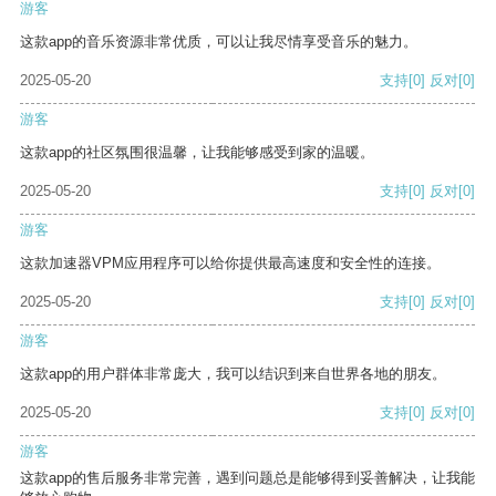
游客
这款app的音乐资源非常优质，可以让我尽情享受音乐的魅力。
2025-05-20
支持
[0]
反对
[0]
游客
这款app的社区氛围很温馨，让我能够感受到家的温暖。
2025-05-20
支持
[0]
反对
[0]
游客
这款加速器VPM应用程序可以给你提供最高速度和安全性的连接。
2025-05-20
支持
[0]
反对
[0]
游客
这款app的用户群体非常庞大，我可以结识到来自世界各地的朋友。
2025-05-20
支持
[0]
反对
[0]
游客
这款app的售后服务非常完善，遇到问题总是能够得到妥善解决，让我能