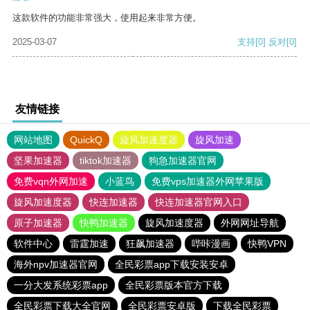
这款软件的功能非常强大，使用起来非常方便。
2025-03-07
支持
[0]
反对
[0]
友情链接
网站地图
QuickQ
旋风加速度器
旋风加速
坚果加速器
tiktok加速器
狗急加速器官网
免费vqn外网加速
小蓝鸟
免费vps加速器外网苹果版
旋风加速度器
快连加速器
快连加速器官网入口
原子加速器
快鸭加速器
旋风加速度器
外网网址导航
软件中心
雷霆加速
狂飙加速器
哔咔漫画
快鸭VPN
海外npv加速器官网
全民彩票app下载安装安卓
一分大发系统彩票app
全民彩票版本官方下载
全民彩票下载大全官网
全民彩票安卓版
下载全民彩票