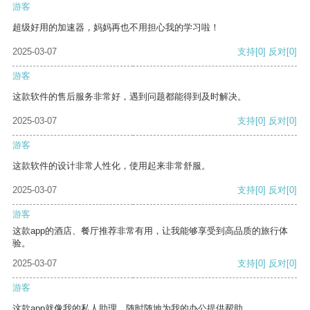
游客
超级好用的加速器，妈妈再也不用担心我的学习啦！
2025-03-07
支持
[0]
反对
[0]
游客
这款软件的售后服务非常好，遇到问题都能得到及时解决。
2025-03-07
支持
[0]
反对
[0]
游客
这款软件的设计非常人性化，使用起来非常舒服。
2025-03-07
支持
[0]
反对
[0]
游客
这款app的酒店、餐厅推荐非常有用，让我能够享受到高品质的旅行体
验。
2025-03-07
支持
[0]
反对
[0]
游客
这款app就像我的私人助理，随时随地为我的办公提供帮助。