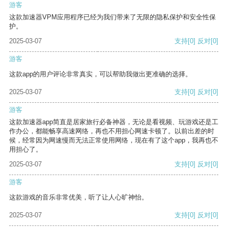
游客
这款加速器VPM应用程序已经为我们带来了无限的隐私保护和安全性保
护。
2025-03-07
支持
[0]
反对
[0]
游客
这款app的用户评论非常真实，可以帮助我做出更准确的选择。
2025-03-07
支持
[0]
反对
[0]
游客
这款加速器app简直是居家旅行必备神器，无论是看视频、玩游戏还是工
作办公，都能畅享高速网络，再也不用担心网速卡顿了。以前出差的时
候，经常因为网速慢而无法正常使用网络，现在有了这个app，我再也不
用担心了。
2025-03-07
支持
[0]
反对
[0]
游客
这款游戏的音乐非常优美，听了让人心旷神怡。
2025-03-07
支持
[0]
反对
[0]