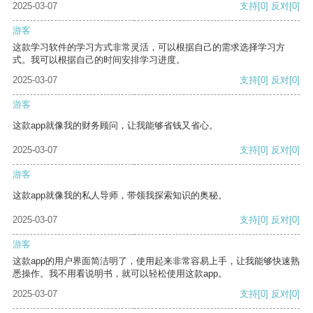
2025-03-07
支持
[0]
反对
[0]
游客
这款学习软件的学习方式非常灵活，可以根据自己的需求选择学习方
式。我可以根据自己的时间安排学习进度。
2025-03-07
支持
[0]
反对
[0]
游客
这款app就像我的财务顾问，让我能够省钱又省心。
2025-03-07
支持
[0]
反对
[0]
游客
这款app就像我的私人导师，带领我探索知识的奥秘。
2025-03-07
支持
[0]
反对
[0]
游客
这款app的用户界面简洁明了，使用起来非常容易上手，让我能够快速熟
悉操作。我不用看说明书，就可以轻松使用这款app。
2025-03-07
支持
[0]
反对
[0]