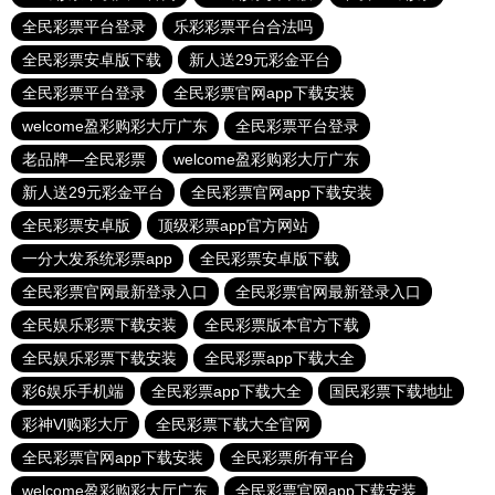
全民彩票平台登录
乐彩彩票平台合法吗
全民彩票安卓版下载
新人送29元彩金平台
全民彩票平台登录
全民彩票官网app下载安装
welcome盈彩购彩大厅广东
全民彩票平台登录
老品牌—全民彩票
welcome盈彩购彩大厅广东
新人送29元彩金平台
全民彩票官网app下载安装
全民彩票安卓版
顶级彩票app官方网站
一分大发系统彩票app
全民彩票安卓版下载
全民彩票官网最新登录入口
全民彩票官网最新登录入口
全民娱乐彩票下载安装
全民彩票版本官方下载
全民娱乐彩票下载安装
全民彩票app下载大全
彩6娱乐手机端
全民彩票app下载大全
国民彩票下载地址
彩神Vl购彩大厅
全民彩票下载大全官网
全民彩票官网app下载安装
全民彩票所有平台
welcome盈彩购彩大厅广东
全民彩票官网app下载安装