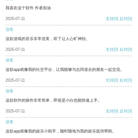
我喜欢这个软件 作者加油
2025-07-11
支持
[0]
反对
[0]
游客
这款游戏的音乐非常优美，听了让人心旷神怡。
2025-07-11
支持
[0]
反对
[0]
游客
这款app就像我的社交平台，让我能够与志同道合的朋友一起交流。
2025-07-11
支持
[0]
反对
[0]
游客
这款软件的操作非常简单，即使是小白也能快速上手。
2025-07-11
支持
[0]
反对
[0]
游客
这款app就像我的娱乐小助手，随时随地为我的娱乐提供帮助。