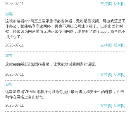
2025-07-11
支持
[0]
反对
[0]
游客
这款加速器app简直是居家旅行必备神器，无论是看视频、玩游戏还是工
作办公，都能畅享高速网络，再也不用担心网速卡顿了。以前出差的时
候，经常因为网速慢而无法正常使用网络，现在有了这个app，我再也不
用担心了。
2025-07-11
支持
[0]
反对
[0]
游客
这款app的社区氛围很温馨，让我能够感受到家的温暖。
2025-07-11
支持
[0]
反对
[0]
游客
这款加速器VPM应用程序可以给你提供最高速度和安全性的连接，并帮
助你在网络上自由移动。
2025-07-11
支持
[0]
反对
[0]