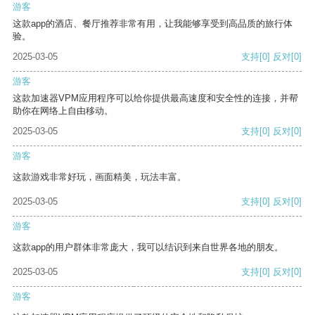
游客
这款app的酒店、餐厅推荐非常有用，让我能够享受到高品质的旅行体
验。
2025-03-05
支持
[0]
反对
[0]
游客
这款加速器VPM应用程序可以给你提供最高速度和安全性的连接，并帮
助你在网络上自由移动。
2025-03-05
支持
[0]
反对
[0]
游客
这款游戏非常好玩，画面精美，玩法丰富。
2025-03-05
支持
[0]
反对
[0]
游客
这款app的用户群体非常庞大，我可以结识到来自世界各地的朋友。
2025-03-05
支持
[0]
反对
[0]
游客