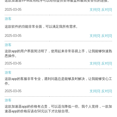
这款加速器VPM应用程序可以给你提供全球覆盖和最高安全性的连接。
2025-03-05
支持
[0]
反对
[0]
游客
这款软件的功能非常全面，可以满足我所有需求。
2025-03-05
支持
[0]
反对
[0]
游客
这款app的用户界面简洁明了，使用起来非常容易上手，让我能够快速熟
悉操作。
2025-03-05
支持
[0]
反对
[0]
游客
这款app的客服非常专业，遇到问题总是能够及时解决，让我能够安心工
作。
2025-03-05
支持
[0]
反对
[0]
游客
这款加速器app的价格有点贵，可以适当降低一些。我个人觉得，一款加
速器app的价格应该在50元以下才比较合理。