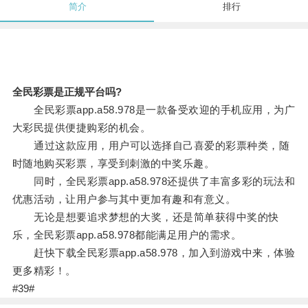
简介
排行
全民彩票是正规平台吗?
全民彩票app.a58.978是一款备受欢迎的手机应用，为广
大彩民提供便捷购彩的机会。
通过这款应用，用户可以选择自己喜爱的彩票种类，随
时随地购买彩票，享受到刺激的中奖乐趣。
同时，全民彩票app.a58.978还提供了丰富多彩的玩法和
优惠活动，让用户参与其中更加有趣和有意义。
无论是想要追求梦想的大奖，还是简单获得中奖的快
乐，全民彩票app.a58.978都能满足用户的需求。
赶快下载全民彩票app.a58.978，加入到游戏中来，体验
更多精彩！。
#39#