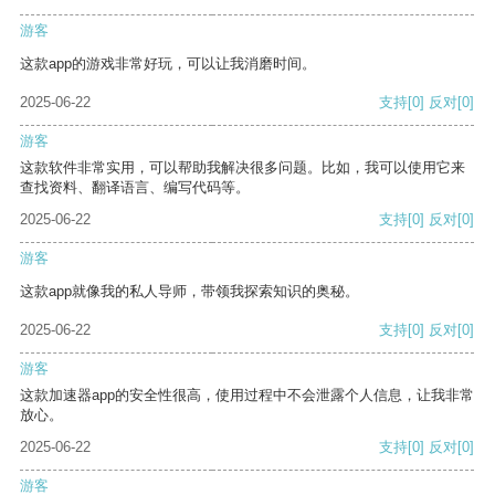
游客
这款app的游戏非常好玩，可以让我消磨时间。
2025-06-22
支持
[0]
反对
[0]
游客
这款软件非常实用，可以帮助我解决很多问题。比如，我可以使用它来
查找资料、翻译语言、编写代码等。
2025-06-22
支持
[0]
反对
[0]
游客
这款app就像我的私人导师，带领我探索知识的奥秘。
2025-06-22
支持
[0]
反对
[0]
游客
这款加速器app的安全性很高，使用过程中不会泄露个人信息，让我非常
放心。
2025-06-22
支持
[0]
反对
[0]
游客