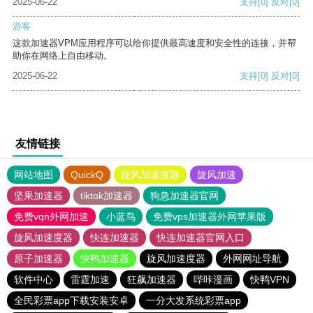
2025-06-22
支持
[0]
反对
[0]
游客
这款加速器VPM应用程序可以给你提供最高速度和安全性的连接，并帮
助你在网络上自由移动。
2025-06-22
支持
[0]
反对
[0]
友情链接
网站地图
QuickQ
旋风加速度器
旋风加速
坚果加速器
tiktok加速器
狗急加速器官网
免费vqn外网加速
小蓝鸟
免费vps加速器外网苹果版
旋风加速度器
快连加速器
快连加速器官网入口
原子加速器
快鸭加速器
旋风加速度器
外网网址导航
软件中心
雷霆加速
狂飙加速器
哔咔漫画
快鸭VPN
全民彩票app下载安装安卓
一分大发系统彩票app