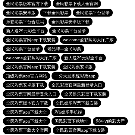
全民彩票版本官方下载
全民彩票下载大全官网
全民彩票安卓版
下载全民彩票
全民彩票平台登录
乐彩彩票平台合法吗
全民彩票安卓版下载
新人送29元彩金平台
全民彩票平台登录
全民彩票官网app下载安装
welcome盈彩购彩大厅广东
全民彩票平台登录
老品牌—全民彩票
welcome盈彩购彩大厅广东
新人送29元彩金平台
全民彩票官网app下载安装
全民彩票安卓版
顶级彩票app官方网站
一分大发系统彩票app
全民彩票安卓版下载
全民彩票官网最新登录入口
全民彩票官网最新登录入口
全民娱乐彩票下载安装
全民彩票版本官方下载
全民娱乐彩票下载安装
全民彩票app下载大全
彩6娱乐手机端
全民彩票app下载大全
国民彩票下载地址
彩神Vl购彩大厅
全民彩票下载大全官网
全民彩票官网app下载安装