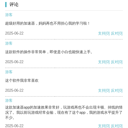
评论
游客
超级好用的加速器，妈妈再也不用担心我的学习啦！
2025-06-22
支持
[0]
反对
[0]
游客
这款软件的操作非常简单，即使是小白也能快速上手。
2025-06-22
支持
[0]
反对
[0]
游客
这个软件我非常喜欢
2025-06-22
支持
[0]
反对
[0]
游客
这款加速器app的加速效果非常好，玩游戏再也不会出现卡顿、掉线的情
况了。我以前玩游戏经常会输，现在有了这个app，我的游戏水平提升了
不少。
2025-06-22
支持
[0]
反对
[0]