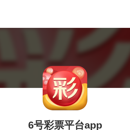
6号彩票平台app