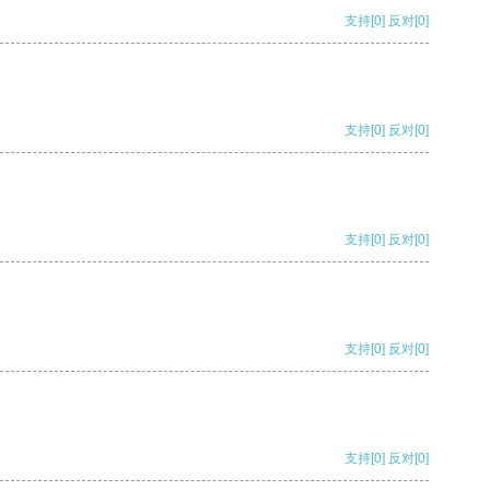
支持
[0]
反对
[0]
支持
[0]
反对
[0]
支持
[0]
反对
[0]
支持
[0]
反对
[0]
支持
[0]
反对
[0]