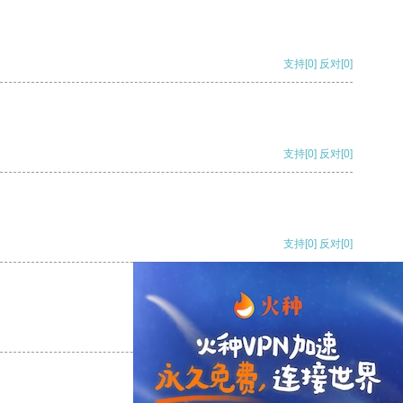
支持
[0]
反对
[0]
支持
[0]
反对
[0]
支持
[0]
反对
[0]
支持
[0]
反对
[0]