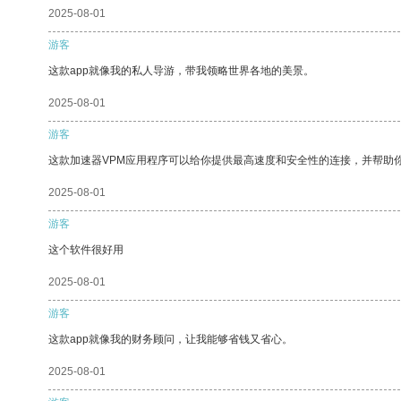
2025-08-01
游客
这款app就像我的私人导游，带我领略世界各地的美景。
2025-08-01
游客
这款加速器VPM应用程序可以给你提供最高速度和安全性的连接，并帮助
2025-08-01
游客
这个软件很好用
2025-08-01
游客
这款app就像我的财务顾问，让我能够省钱又省心。
2025-08-01