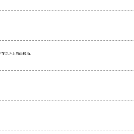
你在网络上自由移动。