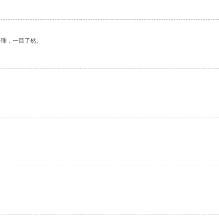
合理，一目了然。