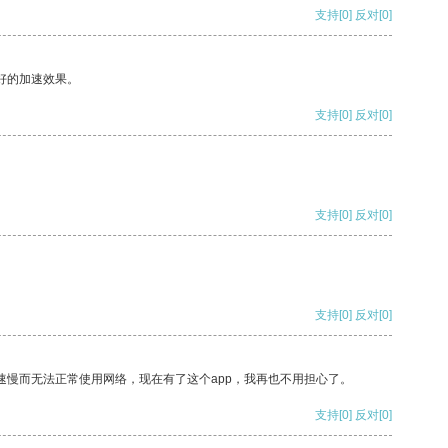
支持
[0]
反对
[0]
好的加速效果。
支持
[0]
反对
[0]
支持
[0]
反对
[0]
支持
[0]
反对
[0]
速慢而无法正常使用网络，现在有了这个app，我再也不用担心了。
支持
[0]
反对
[0]