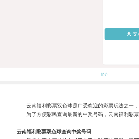
安
简介
云南福利彩票双色球是广受欢迎的彩票玩法之一，
为了方便彩民查询最新的中奖号码，云南福利彩票
云南福利彩票双色球查询中奖号码