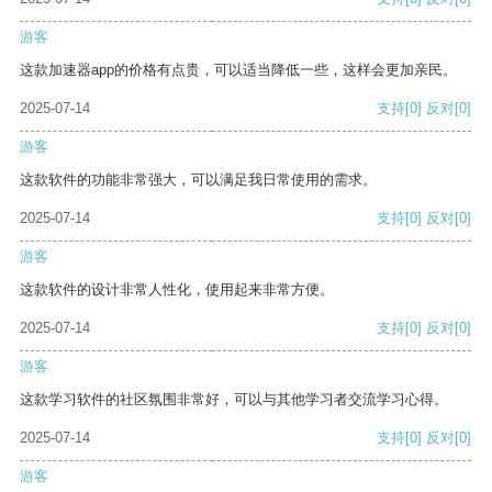
游客
这款加速器app的价格有点贵，可以适当降低一些，这样会更加亲民。
2025-07-14
支持
[0]
反对
[0]
游客
这款软件的功能非常强大，可以满足我日常使用的需求。
2025-07-14
支持
[0]
反对
[0]
游客
这款软件的设计非常人性化，使用起来非常方便。
2025-07-14
支持
[0]
反对
[0]
游客
这款学习软件的社区氛围非常好，可以与其他学习者交流学习心得。
2025-07-14
支持
[0]
反对
[0]
游客