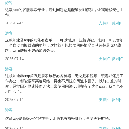
游客
这款app的客服非常专业，遇到问题总是能够及时解决，让我能够安心工
作。
2025-07-14
支持
[0]
反对
[0]
游客
这款加速器app的功能有点单一，可以增加一些新功能。比如，可以增加
一个自动切换线路的功能，这样就可以根据网络情况自动选择最优的线
路，从而获得更好的加速效果。
2025-07-14
支持
[0]
反对
[0]
游客
这款加速器app简直是居家旅行必备神器，无论是看视频、玩游戏还是工
作办公，都能畅享高速网络，再也不用担心网速卡顿了。以前出差的时
候，经常因为网速慢而无法正常使用网络，现在有了这个app，我再也不
用担心了。
2025-07-14
支持
[0]
反对
[0]
游客
这款app是我娱乐的好帮手，让我能够放松身心，享受美好时光。
2025-07-14
支持
[0]
反对
[0]