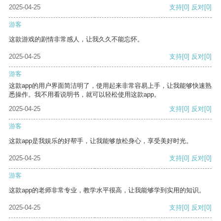
2025-04-25
支持
[0]
反对
[0]
游客
这款游戏的剧情非常感人，让我久久不能忘怀。
2025-04-25
支持
[0]
反对
[0]
游客
这款app的用户界面简洁明了，使用起来非常容易上手，让我能够快速熟
悉操作。我不用看说明书，就可以轻松使用这款app。
2025-04-25
支持
[0]
反对
[0]
游客
这款app是我娱乐的好帮手，让我能够放松身心，享受美好时光。
2025-04-25
支持
[0]
反对
[0]
游客
这款app的老师非常专业，教学水平很高，让我能够学到实用的知识。
2025-04-25
支持
[0]
反对
[0]