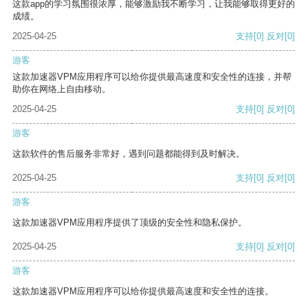
这款app的学习氛围很浓厚，能够激励我不断学习，让我能够取得更好的
成绩。
2025-04-25
支持
[0]
反对
[0]
游客
这款加速器VPM应用程序可以给你提供最高速度和安全性的连接，并帮
助你在网络上自由移动。
2025-04-25
支持
[0]
反对
[0]
游客
这款软件的售后服务非常好，遇到问题都能得到及时解决。
2025-04-25
支持
[0]
反对
[0]
游客
这款加速器VPM应用程序提供了顶级的安全性和隐私保护。
2025-04-25
支持
[0]
反对
[0]
游客
这款加速器VPM应用程序可以给你提供最高速度和安全性的连接。