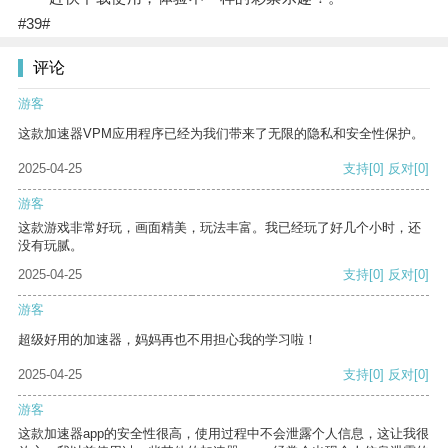
#39#
评论
游客
这款加速器VPM应用程序已经为我们带来了无限的隐私和安全性保护。
2025-04-25
支持
[0]
反对
[0]
游客
这款游戏非常好玩，画面精美，玩法丰富。我已经玩了好几个小时，还
没有玩腻。
2025-04-25
支持
[0]
反对
[0]
游客
超级好用的加速器，妈妈再也不用担心我的学习啦！
2025-04-25
支持
[0]
反对
[0]
游客
这款加速器app的安全性很高，使用过程中不会泄露个人信息，这让我很