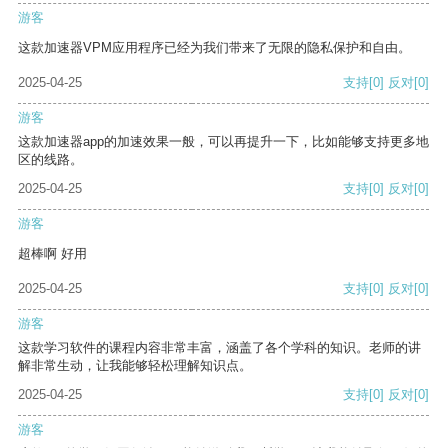
游客
这款加速器VPM应用程序已经为我们带来了无限的隐私保护和自由。
2025-04-25
支持
[0]
反对
[0]
游客
这款加速器app的加速效果一般，可以再提升一下，比如能够支持更多地
区的线路。
2025-04-25
支持
[0]
反对
[0]
游客
超棒啊 好用
2025-04-25
支持
[0]
反对
[0]
游客
这款学习软件的课程内容非常丰富，涵盖了各个学科的知识。老师的讲
解非常生动，让我能够轻松理解知识点。
2025-04-25
支持
[0]
反对
[0]
游客