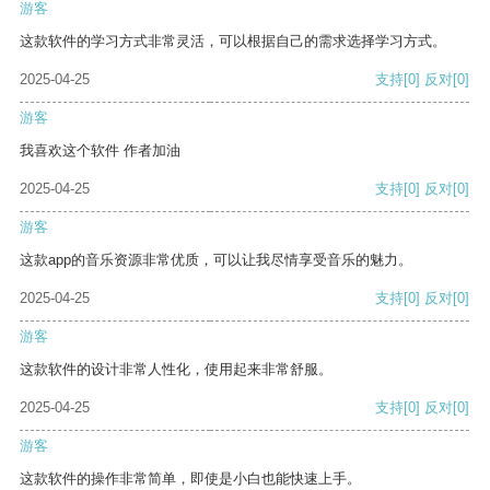
游客
这款软件的学习方式非常灵活，可以根据自己的需求选择学习方式。
2025-04-25
支持
[0]
反对
[0]
游客
我喜欢这个软件 作者加油
2025-04-25
支持
[0]
反对
[0]
游客
这款app的音乐资源非常优质，可以让我尽情享受音乐的魅力。
2025-04-25
支持
[0]
反对
[0]
游客
这款软件的设计非常人性化，使用起来非常舒服。
2025-04-25
支持
[0]
反对
[0]
游客
这款软件的操作非常简单，即使是小白也能快速上手。