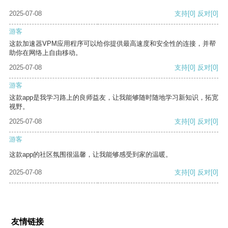
2025-07-08
支持
[0]
反对
[0]
游客
这款加速器VPM应用程序可以给你提供最高速度和安全性的连接，并帮
助你在网络上自由移动。
2025-07-08
支持
[0]
反对
[0]
游客
这款app是我学习路上的良师益友，让我能够随时随地学习新知识，拓宽
视野。
2025-07-08
支持
[0]
反对
[0]
游客
这款app的社区氛围很温馨，让我能够感受到家的温暖。
2025-07-08
支持
[0]
反对
[0]
友情链接