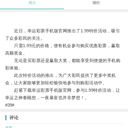
简介
排行
近日，幸运彩票手机版官网推出了1.99特价活动，吸引
了众多彩民的关注。
只需1.99元的价格，便有机会参与购买优惠彩票，赢取
高额奖金。
无论是买彩票还是赢取大奖，都能享受到便捷的手机购
彩体验。
此次特价活动的推出，为广大彩民提供了更多中奖机
会，让大家能够更加轻松愉快地参与到购彩活动中。
赶紧下载幸运彩票手机版官网，参与1.99特价活动，让
幸运之神眷顾您，一夜暴富也并非梦想！。
#39#
评论
游客