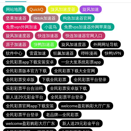
网站地图
QuickQ
旋风加速度器
旋风加速
坚果加速器
tiktok加速器
狗急加速器官网
免费vqn外网加速
小蓝鸟
免费vps加速器外网苹果版
旋风加速度器
快连加速器
快连加速器官网入口
原子加速器
快鸭加速器
旋风加速度器
外网网址导航
软件中心
雷霆加速
狂飙加速器
哔咔漫画
快鸭VPN
全民彩票app下载安装安卓
一分大发系统彩票app
全民彩票版本官方下载
全民彩票下载大全官网
全民彩票安卓版
下载全民彩票
全民彩票平台登录
乐彩彩票平台合法吗
全民彩票安卓版下载
新人送29元彩金平台
全民彩票平台登录
全民彩票官网app下载安装
welcome盈彩购彩大厅广东
全民彩票平台登录
老品牌—全民彩票
welcome盈彩购彩大厅广东
新人送29元彩金平台