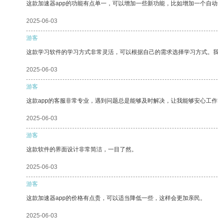
这款加速器app的功能有点单一，可以增加一些新功能，比如增加一个自
2025-06-03
游客
这款学习软件的学习方式非常灵活，可以根据自己的需求选择学习方式。
2025-06-03
游客
这款app的客服非常专业，遇到问题总是能够及时解决，让我能够安心工作
2025-06-03
游客
这款软件的界面设计非常简洁，一目了然。
2025-06-03
游客
这款加速器app的价格有点贵，可以适当降低一些，这样会更加亲民。
2025-06-03