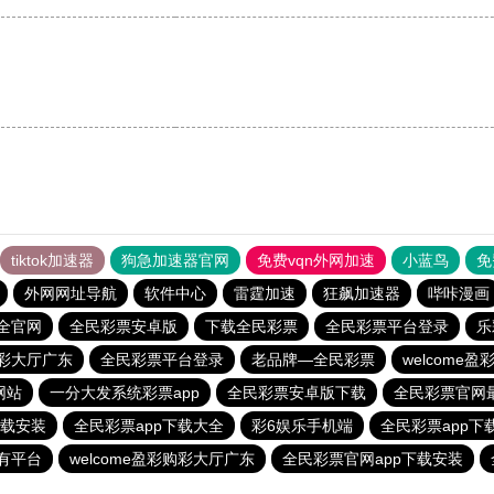
tiktok加速器
狗急加速器官网
免费vqn外网加速
小蓝鸟
免
外网网址导航
软件中心
雷霆加速
狂飙加速器
哔咔漫画
全官网
全民彩票安卓版
下载全民彩票
全民彩票平台登录
乐
购彩大厅广东
全民彩票平台登录
老品牌—全民彩票
welcome
网站
一分大发系统彩票app
全民彩票安卓版下载
全民彩票官网
载安装
全民彩票app下载大全
彩6娱乐手机端
全民彩票app下
有平台
welcome盈彩购彩大厅广东
全民彩票官网app下载安装