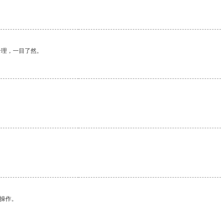
合理，一目了然。
悉操作。