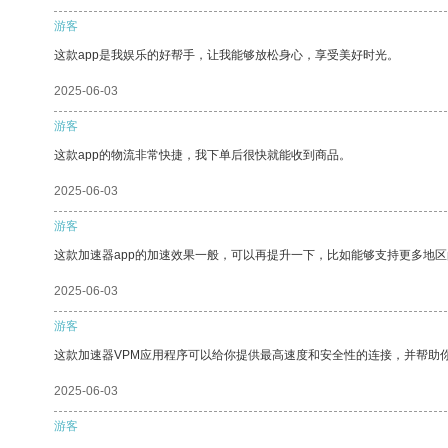
游客
这款app是我娱乐的好帮手，让我能够放松身心，享受美好时光。
2025-06-03
游客
这款app的物流非常快捷，我下单后很快就能收到商品。
2025-06-03
游客
这款加速器app的加速效果一般，可以再提升一下，比如能够支持更多地
2025-06-03
游客
这款加速器VPM应用程序可以给你提供最高速度和安全性的连接，并帮助
2025-06-03
游客