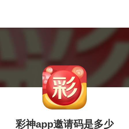
彩神app邀请码是多少