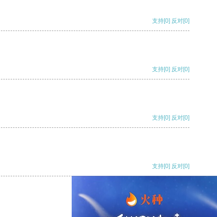
支持
[0]
反对
[0]
支持
[0]
反对
[0]
支持
[0]
反对
[0]
支持
[0]
反对
[0]
支持
[0]
反对
[0]