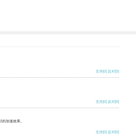
支持
[0]
反对
[0]
支持
[0]
反对
[0]
好的加速效果。
支持
[0]
反对
[0]