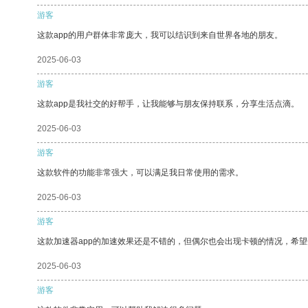
游客
这款app的用户群体非常庞大，我可以结识到来自世界各地的朋友。
2025-06-03
游客
这款app是我社交的好帮手，让我能够与朋友保持联系，分享生活点滴。
2025-06-03
游客
这款软件的功能非常强大，可以满足我日常使用的需求。
2025-06-03
游客
这款加速器app的加速效果还是不错的，但偶尔也会出现卡顿的情况，希
2025-06-03
游客