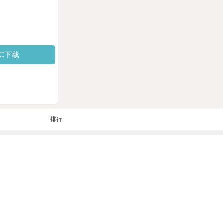
PC下载
排行