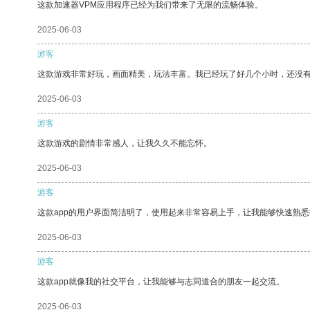
这款加速器VPM应用程序已经为我们带来了无限的流畅体验。
2025-06-03
游客
这款游戏非常好玩，画面精美，玩法丰富。我已经玩了好几个小时，还没
2025-06-03
游客
这款游戏的剧情非常感人，让我久久不能忘怀。
2025-06-03
游客
这款app的用户界面简洁明了，使用起来非常容易上手，让我能够快速熟悉
2025-06-03
游客
这款app就像我的社交平台，让我能够与志同道合的朋友一起交流。
2025-06-03