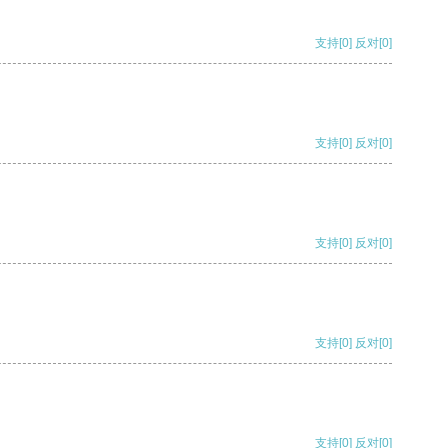
支持
[0]
反对
[0]
支持
[0]
反对
[0]
支持
[0]
反对
[0]
支持
[0]
反对
[0]
支持
[0]
反对
[0]