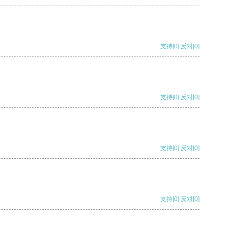
支持
[0]
反对
[0]
支持
[0]
反对
[0]
支持
[0]
反对
[0]
支持
[0]
反对
[0]