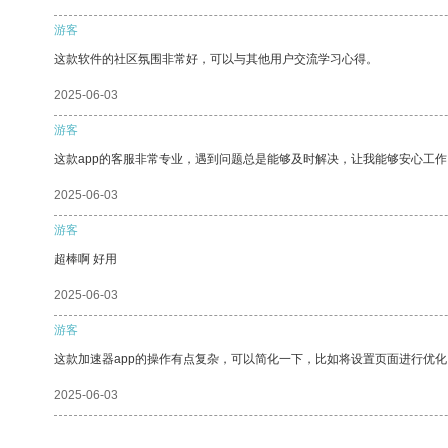
游客
这款软件的社区氛围非常好，可以与其他用户交流学习心得。
2025-06-03
游客
这款app的客服非常专业，遇到问题总是能够及时解决，让我能够安心工作
2025-06-03
游客
超棒啊 好用
2025-06-03
游客
这款加速器app的操作有点复杂，可以简化一下，比如将设置页面进行优化
2025-06-03