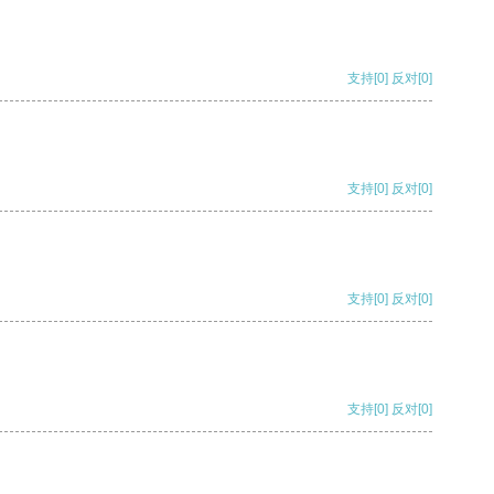
支持
[0]
反对
[0]
支持
[0]
反对
[0]
支持
[0]
反对
[0]
支持
[0]
反对
[0]