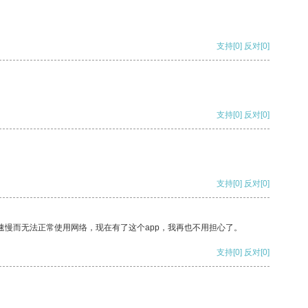
支持
[0]
反对
[0]
支持
[0]
反对
[0]
支持
[0]
反对
[0]
速慢而无法正常使用网络，现在有了这个app，我再也不用担心了。
支持
[0]
反对
[0]