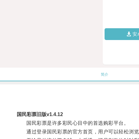
安
简介
国民彩票旧版v1.4.12
国民彩票是许多彩民心目中的首选购彩平台。
通过登录国民彩票的官方首页，用户可以轻松浏览