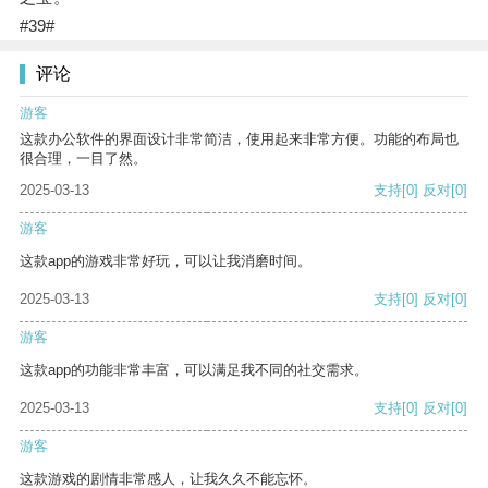
#39#
评论
游客
这款办公软件的界面设计非常简洁，使用起来非常方便。功能的布局也
很合理，一目了然。
2025-03-13
支持
[0]
反对
[0]
游客
这款app的游戏非常好玩，可以让我消磨时间。
2025-03-13
支持
[0]
反对
[0]
游客
这款app的功能非常丰富，可以满足我不同的社交需求。
2025-03-13
支持
[0]
反对
[0]
游客
这款游戏的剧情非常感人，让我久久不能忘怀。