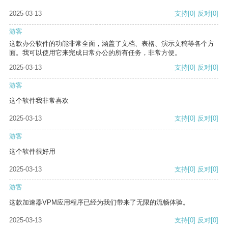
2025-03-13
支持
[0]
反对
[0]
游客
这款办公软件的功能非常全面，涵盖了文档、表格、演示文稿等各个方
面。我可以使用它来完成日常办公的所有任务，非常方便。
2025-03-13
支持
[0]
反对
[0]
游客
这个软件我非常喜欢
2025-03-13
支持
[0]
反对
[0]
游客
这个软件很好用
2025-03-13
支持
[0]
反对
[0]
游客
这款加速器VPM应用程序已经为我们带来了无限的流畅体验。
2025-03-13
支持
[0]
反对
[0]