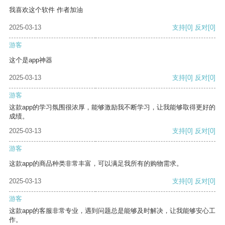
我喜欢这个软件 作者加油
2025-03-13
支持
[0]
反对
[0]
游客
这个是app神器
2025-03-13
支持
[0]
反对
[0]
游客
这款app的学习氛围很浓厚，能够激励我不断学习，让我能够取得更好的
成绩。
2025-03-13
支持
[0]
反对
[0]
游客
这款app的商品种类非常丰富，可以满足我所有的购物需求。
2025-03-13
支持
[0]
反对
[0]
游客
这款app的客服非常专业，遇到问题总是能够及时解决，让我能够安心工
作。