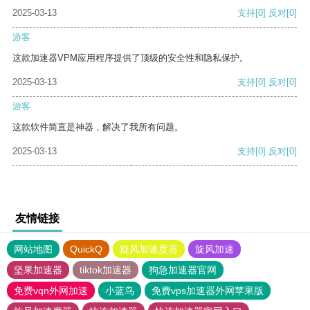
2025-03-13
支持
[0]
反对
[0]
游客
这款加速器VPM应用程序提供了顶级的安全性和隐私保护。
2025-03-13
支持
[0]
反对
[0]
游客
这款软件简直是神器，解决了我所有问题。
2025-03-13
支持
[0]
反对
[0]
友情链接
网站地图
QuickQ
旋风加速度器
旋风加速
坚果加速器
tiktok加速器
狗急加速器官网
免费vqn外网加速
小蓝鸟
免费vps加速器外网苹果版