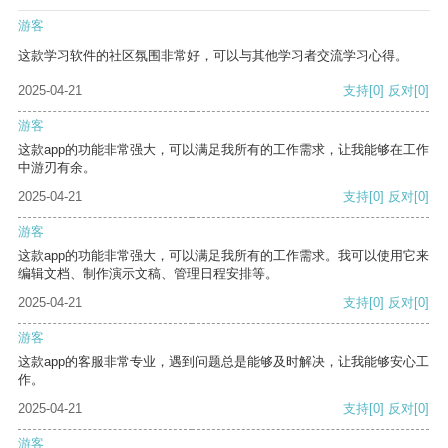
游客
这款学习软件的社区氛围非常好，可以与其他学习者交流学习心得。
2025-04-21
支持
[0]
反对
[0]
游客
这款app的功能非常强大，可以满足我所有的工作需求，让我能够在工作
中游刃有余。
2025-04-21
支持
[0]
反对
[0]
游客
这款app的功能非常强大，可以满足我所有的工作需求。我可以使用它来
编辑文档、制作演示文稿、管理日程安排等。
2025-04-21
支持
[0]
反对
[0]
游客
这款app的客服非常专业，遇到问题总是能够及时解决，让我能够安心工
作。
2025-04-21
支持
[0]
反对
[0]
游客