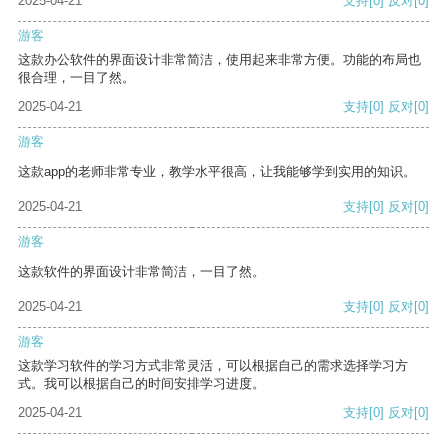
2025-04-21
支持
[0]
反对
[0]
游客
这款办公软件的界面设计非常简洁，使用起来非常方便。功能的布局也
很合理，一目了然。
2025-04-21
支持
[0]
反对
[0]
游客
这款app的老师非常专业，教学水平很高，让我能够学到实用的知识。
2025-04-21
支持
[0]
反对
[0]
游客
这款软件的界面设计非常简洁，一目了然。
2025-04-21
支持
[0]
反对
[0]
游客
这款学习软件的学习方式非常灵活，可以根据自己的需求选择学习方
式。我可以根据自己的时间安排学习进度。
2025-04-21
支持
[0]
反对
[0]