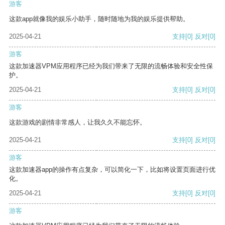
游客
这款app就像我的娱乐小助手，随时随地为我的娱乐提供帮助。
2025-04-21
支持
[0]
反对
[0]
游客
这款加速器VPM应用程序已经为我们带来了无限的流畅体验和安全性保
护。
2025-04-21
支持
[0]
反对
[0]
游客
这款游戏的剧情非常感人，让我久久不能忘怀。
2025-04-21
支持
[0]
反对
[0]
游客
这款加速器app的操作有点复杂，可以简化一下，比如将设置页面进行优
化。
2025-04-21
支持
[0]
反对
[0]
游客