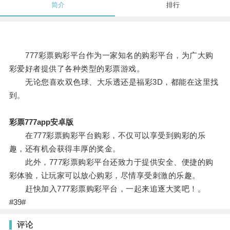
简介
排行
777彩票购彩平台作为一家知名的购彩平台，为广大购
彩爱好者提供了各种类型的彩票游戏。
无论您喜欢双色球、大乐透还是福彩3D，都能在这里找
到。
彩票777app安卓版
在777彩票购彩平台购彩，不仅可以享受到购彩的乐
趣，还有机会获得丰厚的奖金。
此外，777彩票购彩平台还致力于提供安全、便捷的购
彩体验，让玩家可以放心购彩，尽情享受刺激的乐趣。
赶快加入777彩票购彩平台，一起来追逐大奖吧！。
#39#
评论