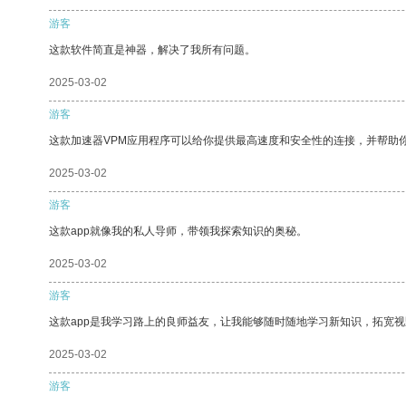
游客
这款软件简直是神器，解决了我所有问题。
2025-03-02
游客
这款加速器VPM应用程序可以给你提供最高速度和安全性的连接，并帮助
2025-03-02
游客
这款app就像我的私人导师，带领我探索知识的奥秘。
2025-03-02
游客
这款app是我学习路上的良师益友，让我能够随时随地学习新知识，拓宽视
2025-03-02
游客