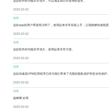
这款软件的功能非常强大，可以满足我日常使用的需求。
2025-03-02
游客
这款app的用户界面简洁明了，使用起来非常容易上手，让我能够快速熟
2025-03-02
游客
这款软件的功能非常强大，使用起来非常方便。
2025-03-02
游客
这款加速器VPM应用程序已经为我们带来了无限的隐私保护和安全性保护
2025-03-02
游客
超棒啊 好用
2025-03-02