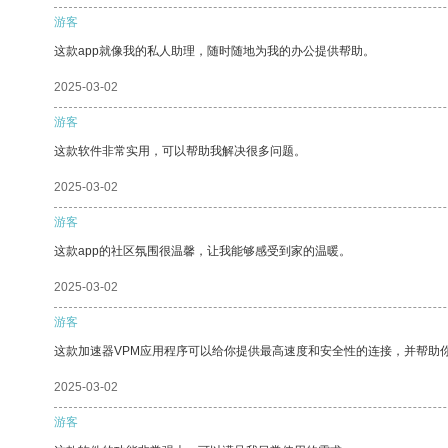
游客
这款app就像我的私人助理，随时随地为我的办公提供帮助。
2025-03-02
游客
这款软件非常实用，可以帮助我解决很多问题。
2025-03-02
游客
这款app的社区氛围很温馨，让我能够感受到家的温暖。
2025-03-02
游客
这款加速器VPM应用程序可以给你提供最高速度和安全性的连接，并帮助
2025-03-02
游客