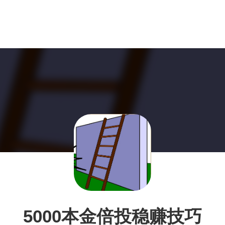
5000本金倍投稳赚技巧