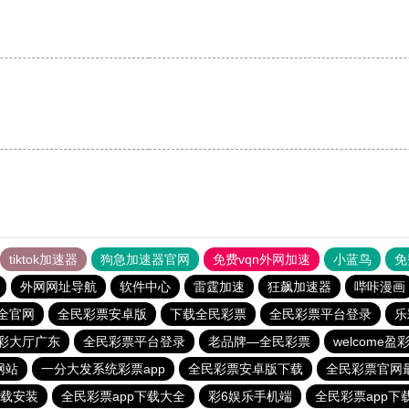
tiktok加速器
狗急加速器官网
免费vqn外网加速
小蓝鸟
免
外网网址导航
软件中心
雷霆加速
狂飙加速器
哔咔漫画
全官网
全民彩票安卓版
下载全民彩票
全民彩票平台登录
乐
购彩大厅广东
全民彩票平台登录
老品牌—全民彩票
welcome
网站
一分大发系统彩票app
全民彩票安卓版下载
全民彩票官网
载安装
全民彩票app下载大全
彩6娱乐手机端
全民彩票app下