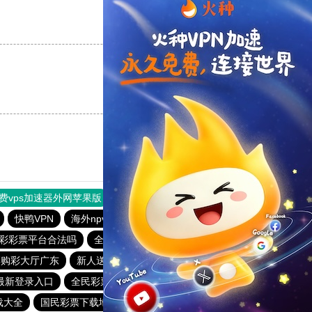
支持
[0]
反对
[0]
支持
[0]
反对
[0]
费vps加速器外网苹果版
旋风加速度器
快连加速器
快鸭VPN
海外npv加速器官网
全民彩票app下载安装安卓
彩彩票平台合法吗
全民彩票安卓版下载
新人送29元彩金平台
盈彩购彩大厅广东
新人送29元彩金平台
最新登录入口
全民彩票官网最新登录入口
载大全
国民彩票下载地址
彩神Vl购彩大厅