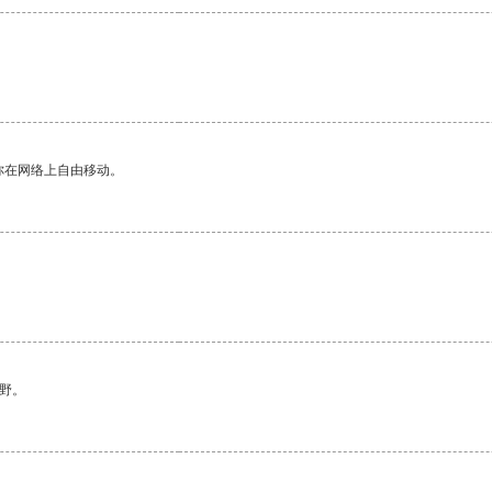
你在网络上自由移动。
野。