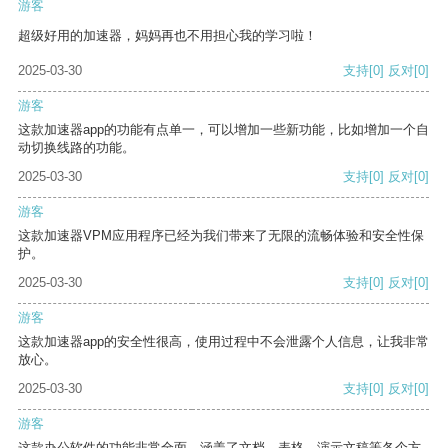
游客
超级好用的加速器，妈妈再也不用担心我的学习啦！
2025-03-30
支持
[0]
反对
[0]
游客
这款加速器app的功能有点单一，可以增加一些新功能，比如增加一个自
动切换线路的功能。
2025-03-30
支持
[0]
反对
[0]
游客
这款加速器VPM应用程序已经为我们带来了无限的流畅体验和安全性保
护。
2025-03-30
支持
[0]
反对
[0]
游客
这款加速器app的安全性很高，使用过程中不会泄露个人信息，让我非常
放心。
2025-03-30
支持
[0]
反对
[0]
游客
这款办公软件的功能非常全面，涵盖了文档、表格、演示文稿等各个方