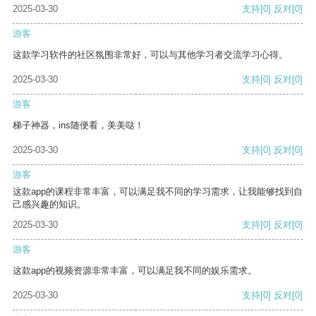
2025-03-30
支持
[0]
反对
[0]
游客
这款学习软件的社区氛围非常好，可以与其他学习者交流学习心得。
2025-03-30
支持
[0]
反对
[0]
游客
梯子神器，ins随便看，美美哒！
2025-03-30
支持
[0]
反对
[0]
游客
这款app的课程非常丰富，可以满足我不同的学习需求，让我能够找到自
己感兴趣的知识。
2025-03-30
支持
[0]
反对
[0]
游客
这款app的视频资源非常丰富，可以满足我不同的娱乐需求。
2025-03-30
支持
[0]
反对
[0]