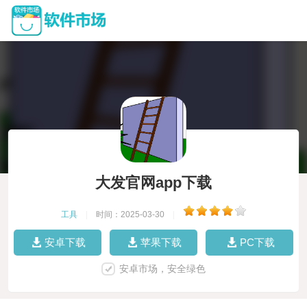
大发官网app下载
工具
|
时间：2025-03-30
|
安卓下载
苹果下载
PC下载
安卓市场，安全绿色