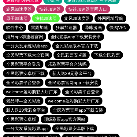
免费vqn外网加速
小蓝鸟
免费vps加速器外网苹果版
旋风加速度器
快连加速器
快连加速器官网入口
原子加速器
快鸭加速器
旋风加速度器
外网网址导航
软件中心
雷霆加速
狂飙加速器
哔咔漫画
快鸭VPN
海外npv加速器官网
全民彩票app下载安装安卓
一分大发系统彩票app
全民彩票版本官方下载
全民彩票下载大全官网
全民彩票安卓版
下载全民彩票
全民彩票平台登录
乐彩彩票平台合法吗
全民彩票安卓版下载
新人送29元彩金平台
全民彩票平台登录
全民彩票官网app下载安装
welcome盈彩购彩大厅广东
全民彩票平台登录
老品牌—全民彩票
welcome盈彩购彩大厅广东
新人送29元彩金平台
全民彩票官网app下载安装
全民彩票安卓版
顶级彩票app官方网站
一分大发系统彩票app
全民彩票安卓版下载