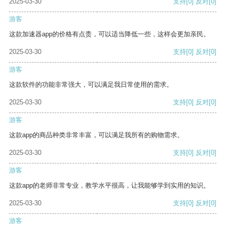
2025-03-30
支持
[0]
反对
[0]
游客
这款加速器app的价格有点贵，可以适当降低一些，这样会更加亲民。
2025-03-30
支持
[0]
反对
[0]
游客
这款软件的功能非常强大，可以满足我日常使用的需求。
2025-03-30
支持
[0]
反对
[0]
游客
这款app的商品种类非常丰富，可以满足我所有的购物需求。
2025-03-30
支持
[0]
反对
[0]
游客
这款app的老师非常专业，教学水平很高，让我能够学到实用的知识。
2025-03-30
支持
[0]
反对
[0]
游客