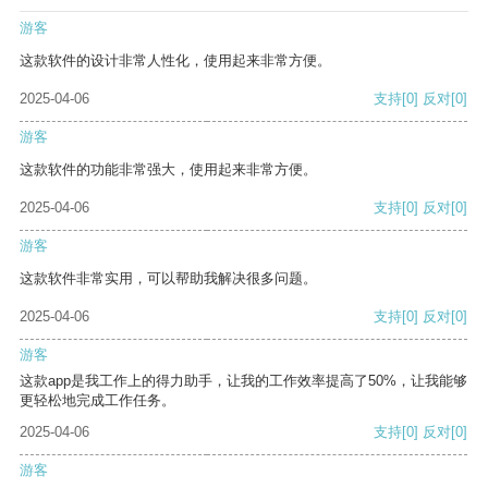
游客
这款软件的设计非常人性化，使用起来非常方便。
2025-04-06
支持
[0]
反对
[0]
游客
这款软件的功能非常强大，使用起来非常方便。
2025-04-06
支持
[0]
反对
[0]
游客
这款软件非常实用，可以帮助我解决很多问题。
2025-04-06
支持
[0]
反对
[0]
游客
这款app是我工作上的得力助手，让我的工作效率提高了50%，让我能够
更轻松地完成工作任务。
2025-04-06
支持
[0]
反对
[0]
游客