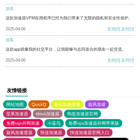
游客
这款加速器VPM应用程序已经为我们带来了无限的隐私和安全性保护。
2025-04-06
支持
[0]
反对
[0]
游客
这款app就像我的社交平台，让我能够与志同道合的朋友一起交流。
2025-04-06
支持
[0]
反对
[0]
友情链接
网站地图
QuickQ
旋风加速度器
旋风加速
坚果加速器
tiktok加速器
狗急加速器官网
免费vqn外网加速
小蓝鸟
免费vps加速器外网苹果版
旋风加速度器
快连加速器
快连加速器官网入口