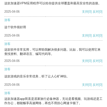
这款加速器VPM应用程序可以给你提供全球覆盖和最高安全性的连接。
2025-04-06
支持
[0]
反对
[0]
游客
这个软件很好用
2025-04-06
支持
[0]
反对
[0]
游客
这款软件非常实用，可以帮助我解决很多问题。比如，我可以使用它来
查找资料、翻译语言、编写代码等。
2025-04-06
支持
[0]
反对
[0]
游客
这款游戏的音乐非常优美，听了让人心旷神怡。
2025-04-06
支持
[0]
反对
[0]
游客
这款加速器app简直是居家旅行必备神器，无论是看视频、玩游戏还是工
作办公，都能畅享高速网络，再也不用担心网速卡顿了。