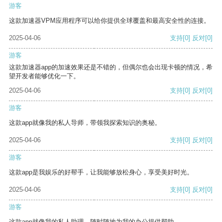
游客
这款加速器VPM应用程序可以给你提供全球覆盖和最高安全性的连接。
2025-04-06
支持
[0]
反对
[0]
游客
这款加速器app的加速效果还是不错的，但偶尔也会出现卡顿的情况，希
望开发者能够优化一下。
2025-04-06
支持
[0]
反对
[0]
游客
这款app就像我的私人导师，带领我探索知识的奥秘。
2025-04-06
支持
[0]
反对
[0]
游客
这款app是我娱乐的好帮手，让我能够放松身心，享受美好时光。
2025-04-06
支持
[0]
反对
[0]
游客
这款app就像我的私人助理，随时随地为我的办公提供帮助。