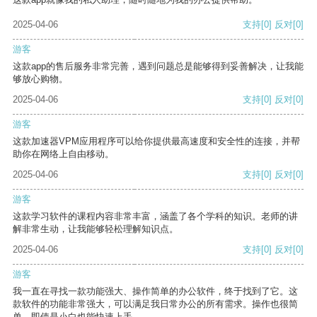
2025-04-06
支持
[0]
反对
[0]
游客
这款app的售后服务非常完善，遇到问题总是能够得到妥善解决，让我能
够放心购物。
2025-04-06
支持
[0]
反对
[0]
游客
这款加速器VPM应用程序可以给你提供最高速度和安全性的连接，并帮
助你在网络上自由移动。
2025-04-06
支持
[0]
反对
[0]
游客
这款学习软件的课程内容非常丰富，涵盖了各个学科的知识。老师的讲
解非常生动，让我能够轻松理解知识点。
2025-04-06
支持
[0]
反对
[0]
游客
我一直在寻找一款功能强大、操作简单的办公软件，终于找到了它。这
款软件的功能非常强大，可以满足我日常办公的所有需求。操作也很简
单，即使是小白也能快速上手。