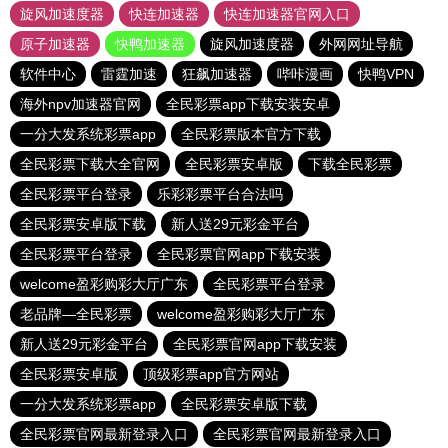
旋风加速度器
快连加速器
快连加速器官网入口
原子加速器
快鸭加速器
旋风加速度器
外网网址导航
软件中心
雷霆加速
狂飙加速器
哔咔漫画
快鸭VPN
海外npv加速器官网
全民彩票app下载安装安卓
一分大发系统彩票app
全民彩票版本官方下载
全民彩票下载大全官网
全民彩票安卓版
下载全民彩票
全民彩票平台登录
乐彩彩票平台合法吗
全民彩票安卓版下载
新人送29元彩金平台
全民彩票平台登录
全民彩票官网app下载安装
welcome盈彩购彩大厅广东
全民彩票平台登录
老品牌—全民彩票
welcome盈彩购彩大厅广东
新人送29元彩金平台
全民彩票官网app下载安装
全民彩票安卓版
顶级彩票app官方网站
一分大发系统彩票app
全民彩票安卓版下载
全民彩票官网最新登录入口
全民彩票官网最新登录入口