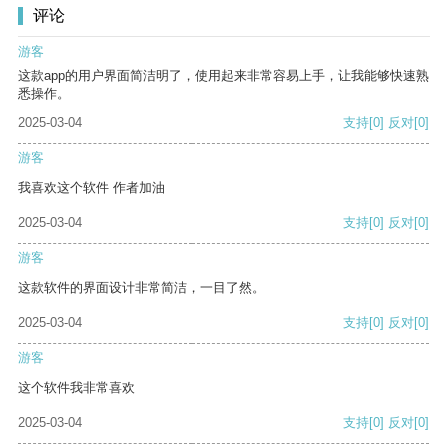
评论
游客
这款app的用户界面简洁明了，使用起来非常容易上手，让我能够快速熟
悉操作。
2025-03-04
支持
[0]
反对
[0]
游客
我喜欢这个软件 作者加油
2025-03-04
支持
[0]
反对
[0]
游客
这款软件的界面设计非常简洁，一目了然。
2025-03-04
支持
[0]
反对
[0]
游客
这个软件我非常喜欢
2025-03-04
支持
[0]
反对
[0]