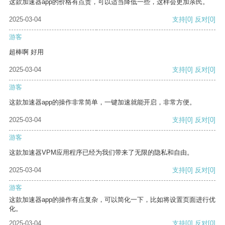
这款加速器app的价格有点贵，可以适当降低一些，这样会更加亲民。
2025-03-04
支持
[0]
反对
[0]
游客
超棒啊 好用
2025-03-04
支持
[0]
反对
[0]
游客
这款加速器app的操作非常简单，一键加速就能开启，非常方便。
2025-03-04
支持
[0]
反对
[0]
游客
这款加速器VPM应用程序已经为我们带来了无限的隐私和自由。
2025-03-04
支持
[0]
反对
[0]
游客
这款加速器app的操作有点复杂，可以简化一下，比如将设置页面进行优
化。
2025-03-04
支持
[0]
反对
[0]