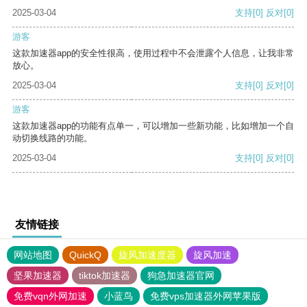
2025-03-04
支持
[0]
反对
[0]
游客
这款加速器app的安全性很高，使用过程中不会泄露个人信息，让我非常
放心。
2025-03-04
支持
[0]
反对
[0]
游客
这款加速器app的功能有点单一，可以增加一些新功能，比如增加一个自
动切换线路的功能。
2025-03-04
支持
[0]
反对
[0]
友情链接
网站地图
QuickQ
旋风加速度器
旋风加速
坚果加速器
tiktok加速器
狗急加速器官网
免费vqn外网加速
小蓝鸟
免费vps加速器外网苹果版