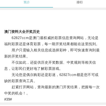
简介
排行
澳门资料大全开奖历史
62827ccm是澳门最权威的彩票信息查询网站，无论是
福利彩票还是体育彩票，每一期开奖结果都能在这里找到。
用户只需输入相关信息或选择彩种，即可快速查询到最
新的开奖结果。
不仅如此，还提供历史开奖数据、中奖规则等相关信
息，让彩民们更好地了解彩票游戏。
无论您是偶尔购彩还是彩迷，62827ccm都是您不可或
缺的彩票查询工具。
赶紧打开网站，查询最新的澳门开奖结果，把握每一次
中奖的机会！。
#39#