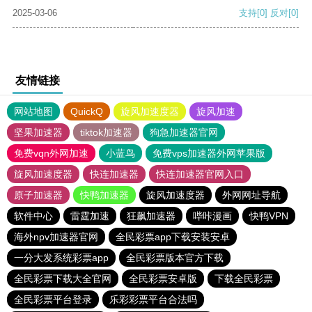
2025-03-06
支持
[0]
反对
[0]
友情链接
网站地图
QuickQ
旋风加速度器
旋风加速
坚果加速器
tiktok加速器
狗急加速器官网
免费vqn外网加速
小蓝鸟
免费vps加速器外网苹果版
旋风加速度器
快连加速器
快连加速器官网入口
原子加速器
快鸭加速器
旋风加速度器
外网网址导航
软件中心
雷霆加速
狂飙加速器
哔咔漫画
快鸭VPN
海外npv加速器官网
全民彩票app下载安装安卓
一分大发系统彩票app
全民彩票版本官方下载
全民彩票下载大全官网
全民彩票安卓版
下载全民彩票
全民彩票平台登录
乐彩彩票平台合法吗