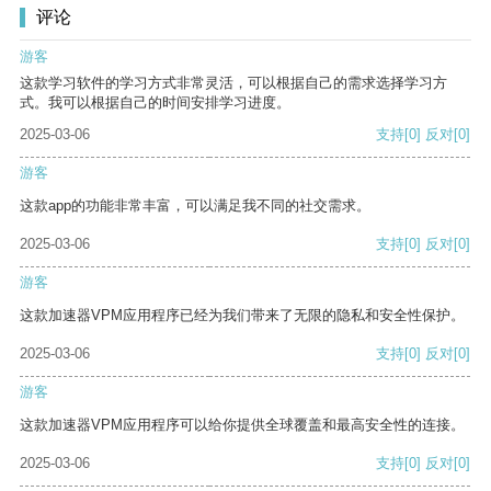
评论
游客
这款学习软件的学习方式非常灵活，可以根据自己的需求选择学习方
式。我可以根据自己的时间安排学习进度。
2025-03-06
支持
[0]
反对
[0]
游客
这款app的功能非常丰富，可以满足我不同的社交需求。
2025-03-06
支持
[0]
反对
[0]
游客
这款加速器VPM应用程序已经为我们带来了无限的隐私和安全性保护。
2025-03-06
支持
[0]
反对
[0]
游客
这款加速器VPM应用程序可以给你提供全球覆盖和最高安全性的连接。
2025-03-06
支持
[0]
反对
[0]