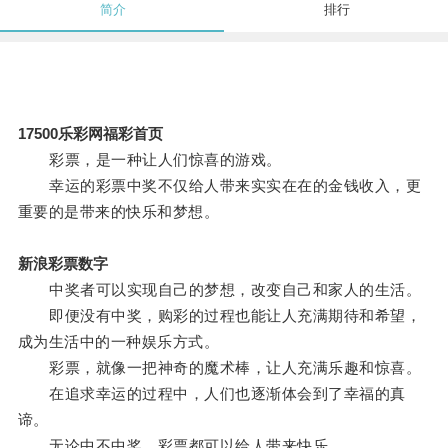
简介
排行
17500乐彩网福彩首页
彩票，是一种让人们惊喜的游戏。
幸运的彩票中奖不仅给人带来实实在在的金钱收入，更
重要的是带来的快乐和梦想。
新浪彩票数字
中奖者可以实现自己的梦想，改变自己和家人的生活。
即便没有中奖，购彩的过程也能让人充满期待和希望，
成为生活中的一种娱乐方式。
彩票，就像一把神奇的魔术棒，让人充满乐趣和惊喜。
在追求幸运的过程中，人们也逐渐体会到了幸福的真
谛。
无论中不中奖，彩票都可以给人带来快乐。