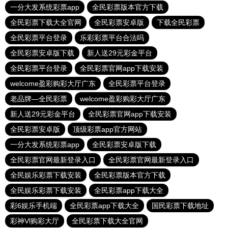
一分大发系统彩票app
全民彩票版本官方下载
全民彩票下载大全官网
全民彩票安卓版
下载全民彩票
全民彩票平台登录
乐彩彩票平台合法吗
全民彩票安卓版下载
新人送29元彩金平台
全民彩票平台登录
全民彩票官网app下载安装
welcome盈彩购彩大厅广东
全民彩票平台登录
老品牌—全民彩票
welcome盈彩购彩大厅广东
新人送29元彩金平台
全民彩票官网app下载安装
全民彩票安卓版
顶级彩票app官方网站
一分大发系统彩票app
全民彩票安卓版下载
全民彩票官网最新登录入口
全民彩票官网最新登录入口
全民娱乐彩票下载安装
全民彩票版本官方下载
全民娱乐彩票下载安装
全民彩票app下载大全
彩6娱乐手机端
全民彩票app下载大全
国民彩票下载地址
彩神Vl购彩大厅
全民彩票下载大全官网