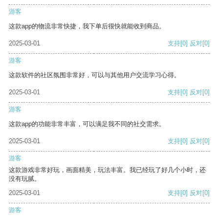
游客
这款app的物流非常快捷，我下单后很快就能收到商品。
2025-03-01
支持
[0]
反对
[0]
游客
这款软件的社区氛围非常好，可以与其他用户交流学习心得。
2025-03-01
支持
[0]
反对
[0]
游客
这款app的功能非常丰富，可以满足我不同的社交需求。
2025-03-01
支持
[0]
反对
[0]
游客
这款游戏非常好玩，画面精美，玩法丰富。我已经玩了好几个小时，还
没有玩腻。
2025-03-01
支持
[0]
反对
[0]
游客