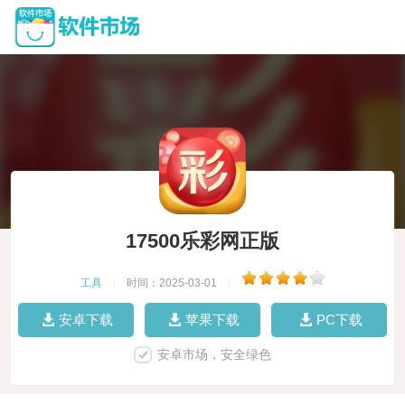
17500乐彩网正版
工具
|
时间：2025-03-01
|
安卓下载
苹果下载
PC下载
安卓市场，安全绿色