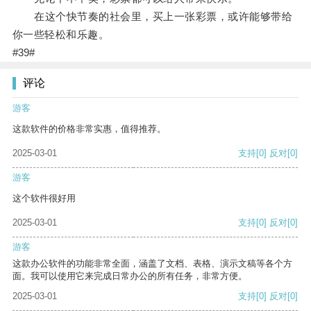
在这个快节奏的社会里，买上一张彩票，或许能够带给
你一些轻松和乐趣。
#39#
评论
游客
这款软件的价格非常实惠，值得推荐。
2025-03-01
支持
[0]
反对
[0]
游客
这个软件很好用
2025-03-01
支持
[0]
反对
[0]
游客
这款办公软件的功能非常全面，涵盖了文档、表格、演示文稿等各个方
面。我可以使用它来完成日常办公的所有任务，非常方便。
2025-03-01
支持
[0]
反对
[0]