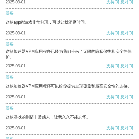
2025-03-01
支持
[0]
反对
[0]
游客
这款app的游戏非常好玩，可以让我消磨时间。
2025-03-01
支持
[0]
反对
[0]
游客
这款加速器VPM应用程序已经为我们带来了无限的隐私保护和安全性保
护。
2025-03-01
支持
[0]
反对
[0]
游客
这款加速器VPM应用程序可以给你提供全球覆盖和最高安全性的连接。
2025-03-01
支持
[0]
反对
[0]
游客
这款游戏的剧情非常感人，让我久久不能忘怀。
2025-03-01
支持
[0]
反对
[0]
游客