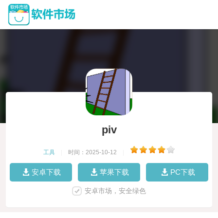
piv
工具
|
时间：2025-10-12
|
安卓下载
苹果下载
PC下载
安卓市场，安全绿色