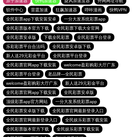
原子加速器
快鸭加速器
旋风加速度器
外网网址导航
软件中心
雷霆加速
狂飙加速器
哔咔漫画
快鸭VPN
全民彩票app下载安装安卓
一分大发系统彩票app
全民彩票版本官方下载
全民彩票下载大全官网
全民彩票安卓版
下载全民彩票
全民彩票平台登录
乐彩彩票平台合法吗
全民彩票安卓版下载
新人送29元彩金平台
全民彩票平台登录
全民彩票官网app下载安装
welcome盈彩购彩大厅广东
全民彩票平台登录
老品牌—全民彩票
welcome盈彩购彩大厅广东
新人送29元彩金平台
全民彩票官网app下载安装
全民彩票安卓版
顶级彩票app官方网站
一分大发系统彩票app
全民彩票安卓版下载
全民彩票官网最新登录入口
全民彩票官网最新登录入口
全民娱乐彩票下载安装
全民彩票版本官方下载
全民娱乐彩票下载安装