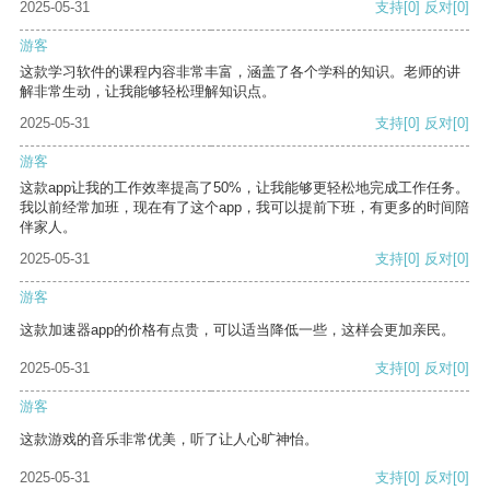
2025-05-31
支持
[0]
反对
[0]
游客
这款学习软件的课程内容非常丰富，涵盖了各个学科的知识。老师的讲
解非常生动，让我能够轻松理解知识点。
2025-05-31
支持
[0]
反对
[0]
游客
这款app让我的工作效率提高了50%，让我能够更轻松地完成工作任务。
我以前经常加班，现在有了这个app，我可以提前下班，有更多的时间陪
伴家人。
2025-05-31
支持
[0]
反对
[0]
游客
这款加速器app的价格有点贵，可以适当降低一些，这样会更加亲民。
2025-05-31
支持
[0]
反对
[0]
游客
这款游戏的音乐非常优美，听了让人心旷神怡。
2025-05-31
支持
[0]
反对
[0]