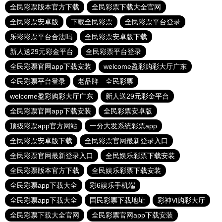
全民彩票版本官方下载
全民彩票下载大全官网
全民彩票安卓版
下载全民彩票
全民彩票平台登录
乐彩彩票平台合法吗
全民彩票安卓版下载
新人送29元彩金平台
全民彩票平台登录
全民彩票官网app下载安装
welcome盈彩购彩大厅广东
全民彩票平台登录
老品牌—全民彩票
welcome盈彩购彩大厅广东
新人送29元彩金平台
全民彩票官网app下载安装
全民彩票安卓版
顶级彩票app官方网站
一分大发系统彩票app
全民彩票安卓版下载
全民彩票官网最新登录入口
全民彩票官网最新登录入口
全民娱乐彩票下载安装
全民彩票版本官方下载
全民娱乐彩票下载安装
全民彩票app下载大全
彩6娱乐手机端
全民彩票app下载大全
国民彩票下载地址
彩神Vl购彩大厅
全民彩票下载大全官网
全民彩票官网app下载安装