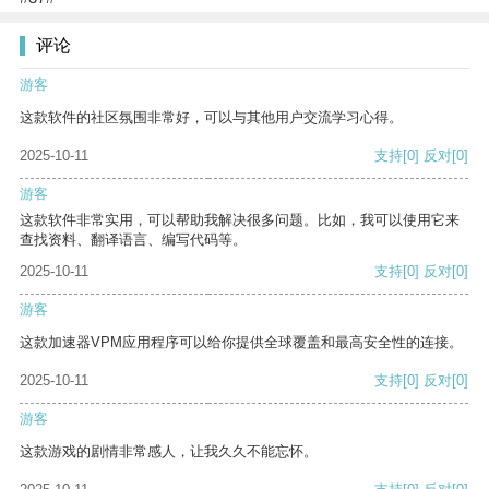
评论
游客
这款软件的社区氛围非常好，可以与其他用户交流学习心得。
2025-10-11
支持
[0]
反对
[0]
游客
这款软件非常实用，可以帮助我解决很多问题。比如，我可以使用它来
查找资料、翻译语言、编写代码等。
2025-10-11
支持
[0]
反对
[0]
游客
这款加速器VPM应用程序可以给你提供全球覆盖和最高安全性的连接。
2025-10-11
支持
[0]
反对
[0]
游客
这款游戏的剧情非常感人，让我久久不能忘怀。