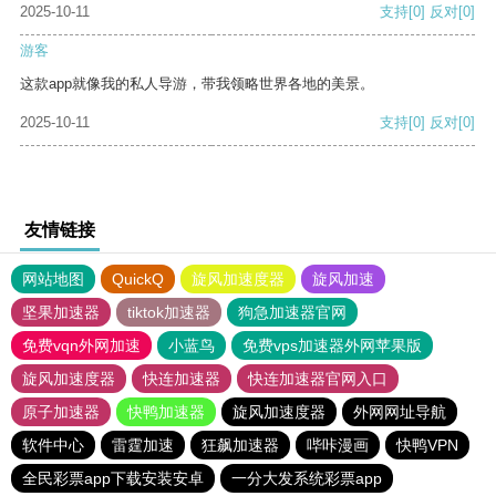
2025-10-11
支持
[0]
反对
[0]
游客
这款app就像我的私人导游，带我领略世界各地的美景。
2025-10-11
支持
[0]
反对
[0]
友情链接
网站地图
QuickQ
旋风加速度器
旋风加速
坚果加速器
tiktok加速器
狗急加速器官网
免费vqn外网加速
小蓝鸟
免费vps加速器外网苹果版
旋风加速度器
快连加速器
快连加速器官网入口
原子加速器
快鸭加速器
旋风加速度器
外网网址导航
软件中心
雷霆加速
狂飙加速器
哔咔漫画
快鸭VPN
全民彩票app下载安装安卓
一分大发系统彩票app