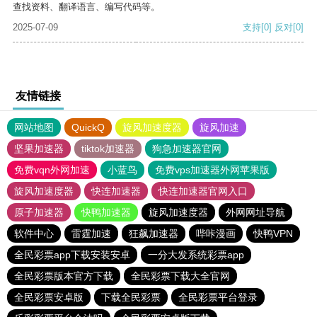
查找资料、翻译语言、编写代码等。
2025-07-09
支持
[0]
反对
[0]
友情链接
网站地图
QuickQ
旋风加速度器
旋风加速
坚果加速器
tiktok加速器
狗急加速器官网
免费vqn外网加速
小蓝鸟
免费vps加速器外网苹果版
旋风加速度器
快连加速器
快连加速器官网入口
原子加速器
快鸭加速器
旋风加速度器
外网网址导航
软件中心
雷霆加速
狂飙加速器
哔咔漫画
快鸭VPN
全民彩票app下载安装安卓
一分大发系统彩票app
全民彩票版本官方下载
全民彩票下载大全官网
全民彩票安卓版
下载全民彩票
全民彩票平台登录