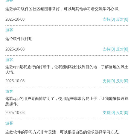
这款学习软件的社区氛围非常好，可以与其他学习者交流学习心得。
2025-10-08
支持
[0]
反对
[0]
游客
这个软件很好用
2025-10-08
支持
[0]
反对
[0]
游客
这款app是我旅行的好帮手，让我能够轻松找到目的地，了解当地的风土
人情。
2025-10-08
支持
[0]
反对
[0]
游客
这款app的用户界面简洁明了，使用起来非常容易上手，让我能够快速熟
悉操作。
2025-10-08
支持
[0]
反对
[0]
游客
这款软件的学习方式非常灵活，可以根据自己的需求选择学习方式。