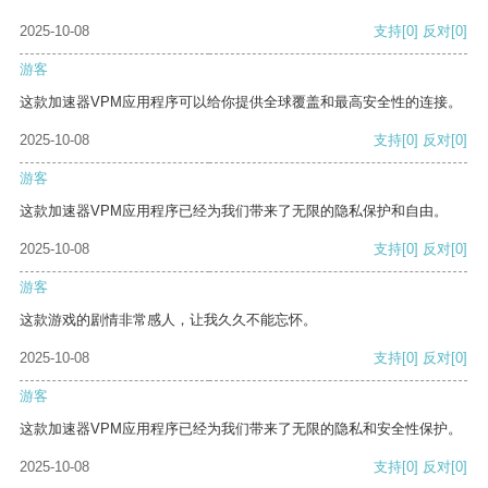
2025-10-08
支持
[0]
反对
[0]
游客
这款加速器VPM应用程序可以给你提供全球覆盖和最高安全性的连接。
2025-10-08
支持
[0]
反对
[0]
游客
这款加速器VPM应用程序已经为我们带来了无限的隐私保护和自由。
2025-10-08
支持
[0]
反对
[0]
游客
这款游戏的剧情非常感人，让我久久不能忘怀。
2025-10-08
支持
[0]
反对
[0]
游客
这款加速器VPM应用程序已经为我们带来了无限的隐私和安全性保护。
2025-10-08
支持
[0]
反对
[0]