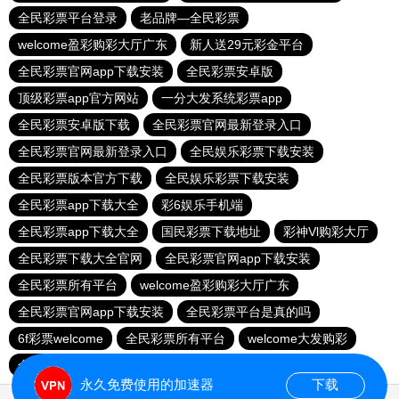
全民彩票平台登录
老品牌—全民彩票
welcome盈彩购彩大厅广东
新人送29元彩金平台
全民彩票官网app下载安装
全民彩票安卓版
顶级彩票app官方网站
一分大发系统彩票app
全民彩票安卓版下载
全民彩票官网最新登录入口
全民彩票官网最新登录入口
全民娱乐彩票下载安装
全民彩票版本官方下载
全民娱乐彩票下载安装
全民彩票app下载大全
彩6娱乐手机端
全民彩票app下载大全
国民彩票下载地址
彩神Vl购彩大厅
全民彩票下载大全官网
全民彩票官网app下载安装
全民彩票所有平台
welcome盈彩购彩大厅广东
全民彩票官网app下载安装
全民彩票平台是真的吗
6f彩票welcome
全民彩票所有平台
welcome大发购彩
全民彩票所有平台
永久免费使用的加速器
下载