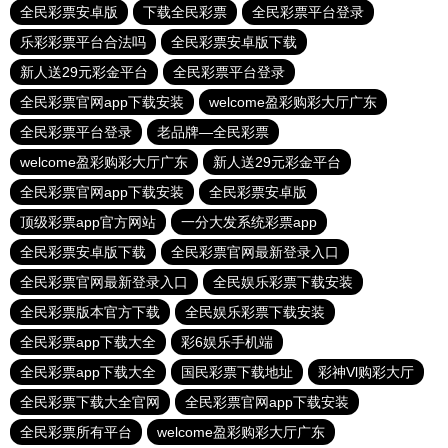
全民彩票安卓版
下载全民彩票
全民彩票平台登录
乐彩彩票平台合法吗
全民彩票安卓版下载
新人送29元彩金平台
全民彩票平台登录
全民彩票官网app下载安装
welcome盈彩购彩大厅广东
全民彩票平台登录
老品牌—全民彩票
welcome盈彩购彩大厅广东
新人送29元彩金平台
全民彩票官网app下载安装
全民彩票安卓版
顶级彩票app官方网站
一分大发系统彩票app
全民彩票安卓版下载
全民彩票官网最新登录入口
全民彩票官网最新登录入口
全民娱乐彩票下载安装
全民彩票版本官方下载
全民娱乐彩票下载安装
全民彩票app下载大全
彩6娱乐手机端
全民彩票app下载大全
国民彩票下载地址
彩神Vl购彩大厅
全民彩票下载大全官网
全民彩票官网app下载安装
全民彩票所有平台
welcome盈彩购彩大厅广东