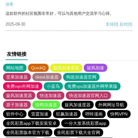
游客
这款软件的社区氛围非常好，可以与其他用户交流学习心得。
2025-09-30
支持
[0]
反对
[0]
友情链接
网站地图
QuickQ
旋风加速度器
旋风加速
坚果加速器
tiktok加速器
狗急加速器官网
免费vqn外网加速
小蓝鸟
免费vps加速器外网苹果版
旋风加速度器
快连加速器
快连加速器官网入口
原子加速器
快鸭加速器
旋风加速度器
外网网址导航
软件中心
雷霆加速
狂飙加速器
哔咔漫画
快鸭VPN
全民彩票app下载安装安卓
一分大发系统彩票app
全民彩票版本官方下载
全民彩票下载大全官网