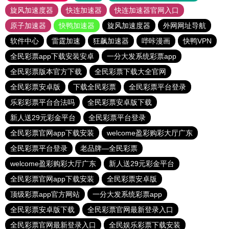
旋风加速度器
快连加速器
快连加速器官网入口
原子加速器
快鸭加速器
旋风加速度器
外网网址导航
软件中心
雷霆加速
狂飙加速器
哔咔漫画
快鸭VPN
全民彩票app下载安装安卓
一分大发系统彩票app
全民彩票版本官方下载
全民彩票下载大全官网
全民彩票安卓版
下载全民彩票
全民彩票平台登录
乐彩彩票平台合法吗
全民彩票安卓版下载
新人送29元彩金平台
全民彩票平台登录
全民彩票官网app下载安装
welcome盈彩购彩大厅广东
全民彩票平台登录
老品牌—全民彩票
welcome盈彩购彩大厅广东
新人送29元彩金平台
全民彩票官网app下载安装
全民彩票安卓版
顶级彩票app官方网站
一分大发系统彩票app
全民彩票安卓版下载
全民彩票官网最新登录入口
全民彩票官网最新登录入口
全民娱乐彩票下载安装