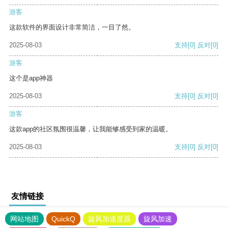
游客
这款软件的界面设计非常简洁，一目了然。
2025-08-03
支持
[0]
反对
[0]
游客
这个是app神器
2025-08-03
支持
[0]
反对
[0]
游客
这款app的社区氛围很温馨，让我能够感受到家的温暖。
2025-08-03
支持
[0]
反对
[0]
友情链接
网站地图
QuickQ
旋风加速度器
旋风加速