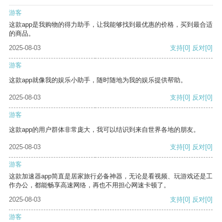
游客
这款app是我购物的得力助手，让我能够找到最优惠的价格，买到最合适
的商品。
2025-08-03
支持
[0]
反对
[0]
游客
这款app就像我的娱乐小助手，随时随地为我的娱乐提供帮助。
2025-08-03
支持
[0]
反对
[0]
游客
这款app的用户群体非常庞大，我可以结识到来自世界各地的朋友。
2025-08-03
支持
[0]
反对
[0]
游客
这款加速器app简直是居家旅行必备神器，无论是看视频、玩游戏还是工
作办公，都能畅享高速网络，再也不用担心网速卡顿了。
2025-08-03
支持
[0]
反对
[0]
游客