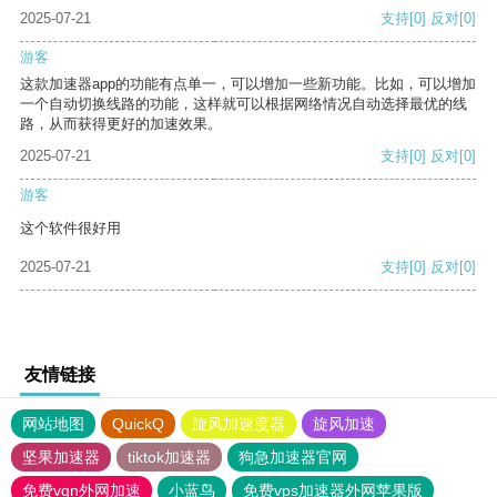
2025-07-21
支持
[0]
反对
[0]
游客
这款加速器app的功能有点单一，可以增加一些新功能。比如，可以增加
一个自动切换线路的功能，这样就可以根据网络情况自动选择最优的线
路，从而获得更好的加速效果。
2025-07-21
支持
[0]
反对
[0]
游客
这个软件很好用
2025-07-21
支持
[0]
反对
[0]
友情链接
网站地图
QuickQ
旋风加速度器
旋风加速
坚果加速器
tiktok加速器
狗急加速器官网
免费vqn外网加速
小蓝鸟
免费vps加速器外网苹果版