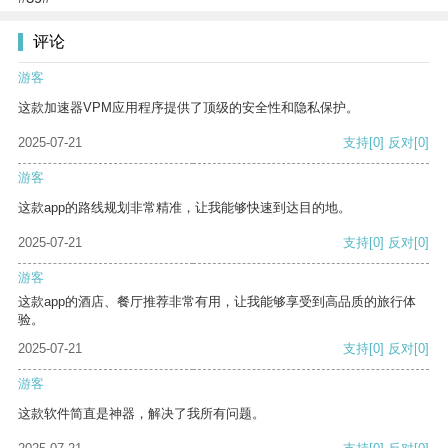
评论
游客
这款加速器VPM应用程序提供了顶级的安全性和隐私保护。
2025-07-21
支持
[0]
反对
[0]
游客
这款app的路线规划非常精准，让我能够快速到达目的地。
2025-07-21
支持
[0]
反对
[0]
游客
这款app的酒店、餐厅推荐非常有用，让我能够享受到高品质的旅行体
验。
2025-07-21
支持
[0]
反对
[0]
游客
这款软件简直是神器，解决了我所有问题。