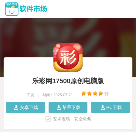
乐彩网17500原创电脑版
工具
|
时间：2025-07-21
|
安卓下载
苹果下载
PC下载
安卓市场，安全绿色