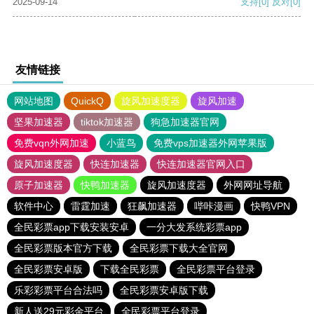
2025-09-14
支持
[0]
反对
[0]
友情链接
网站地图
QuickQ
旋风加速度器
旋风加速
坚果加速器
tiktok加速器
狗急加速器官网
免费vqn外网加速
小蓝鸟
免费vps加速器外网苹果版
旋风加速度器
快连加速器
快连加速器官网入口
原子加速器
快鸭加速器
旋风加速度器
外网网址导航
软件中心
雷霆加速
狂飙加速器
哔咔漫画
快鸭VPN
全民彩票app下载安装安卓
一分大发系统彩票app
全民彩票版本官方下载
全民彩票下载大全官网
全民彩票安卓版
下载全民彩票
全民彩票平台登录
乐彩彩票平台合法吗
全民彩票安卓版下载
新人送29元彩金平台
全民彩票平台登录