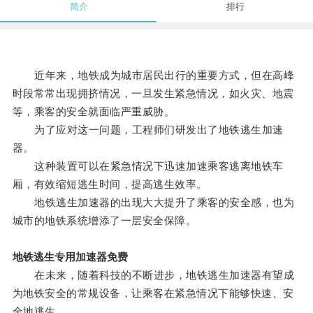
简介
排行
近年来，地铁成为城市居民出行的重要方式，但在高峰
时段常常出现拥挤情况，一旦发生紧急情况，如火灾、地震
等，乘客的安全就面临严重威胁。
为了应对这一问题，工程师们研发出了地铁逃生加速
器。
这种装置可以在紧急情况下迅速加速乘客逃离地铁车
厢，有效缩短逃生时间，提高逃生效率。
地铁逃生加速器的出现大大提升了乘客的安全感，也为
城市的地铁系统增添了一层安全保障。
地铁逃生专用加速器免费
在未来，随着科技的不断进步，地铁逃生加速器有望成
为地铁安全的常规设备，让乘客在紧急情况下能够快速、安
全地逃生。