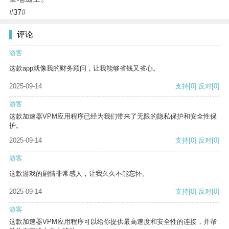
#37#
评论
游客
这款app就像我的财务顾问，让我能够省钱又省心。
2025-09-14
支持
[0]
反对
[0]
游客
这款加速器VPM应用程序已经为我们带来了无限的隐私保护和安全性保
护。
2025-09-14
支持
[0]
反对
[0]
游客
这款游戏的剧情非常感人，让我久久不能忘怀。
2025-09-14
支持
[0]
反对
[0]
游客
这款加速器VPM应用程序可以给你提供最高速度和安全性的连接，并帮