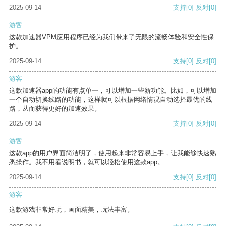
2025-09-14
支持
[0]
反对
[0]
游客
这款加速器VPM应用程序已经为我们带来了无限的流畅体验和安全性保
护。
2025-09-14
支持
[0]
反对
[0]
游客
这款加速器app的功能有点单一，可以增加一些新功能。比如，可以增加
一个自动切换线路的功能，这样就可以根据网络情况自动选择最优的线
路，从而获得更好的加速效果。
2025-09-14
支持
[0]
反对
[0]
游客
这款app的用户界面简洁明了，使用起来非常容易上手，让我能够快速熟
悉操作。我不用看说明书，就可以轻松使用这款app。
2025-09-14
支持
[0]
反对
[0]
游客
这款游戏非常好玩，画面精美，玩法丰富。